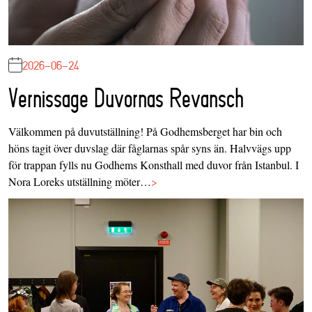
2026-06-24
Vernissage Duvornas Revansch
Välkommen på duvutställning! På Godhemsberget har bin och
höns tagit över duvslag där fåglarnas spår syns än. Halvvägs upp
för trappan fylls nu Godhems Konsthall med duvor från Istanbul. I
Nora Loreks utställning möter…
>