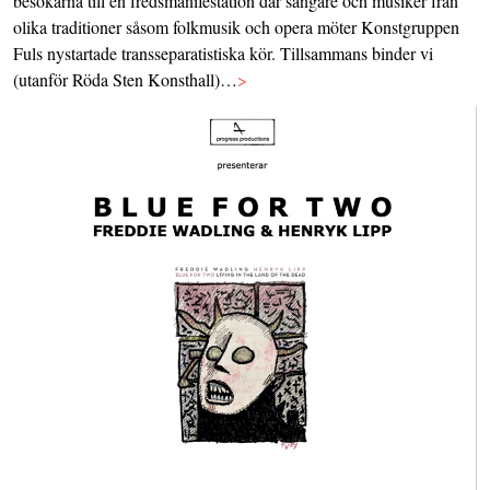
besökarna till en fredsmanifestation där sångare och musiker från
olika traditioner såsom folkmusik och opera möter Konstgruppen
Fuls nystartade transseparatistiska kör. Tillsammans binder vi
(utanför Röda Sten Konsthall)…
>