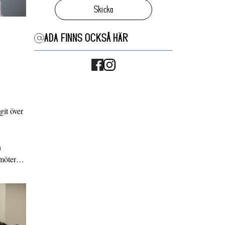
Skicka
ADA FINNS OCKSÅ HÄR
it över
n
g möter…