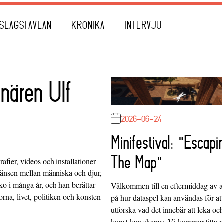
SLAGSTAVLAN
KRÖNIKA
INTERVJU
nären Ulf
2026-06-24
Minifestival: "Escapi
The Map"
rafier, videos och installationer
änsen mellan människa och djur,
ko i många år, och han berättar
Välkommen till en eftermiddag av at
na, livet, politiken och konsten
på hur dataspel kan användas för at
utforska vad det innebär att leka oc
konst kan skapas. Vi kommer titta 