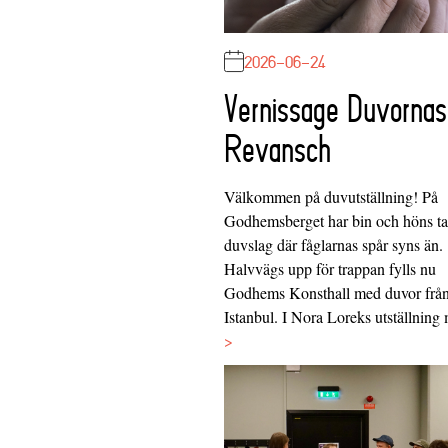
2026-06-24
Vernissage Duvornas
Revansch
Välkommen på duvutställning! På
Godhemsberget har bin och höns tag
duvslag där fåglarnas spår syns än.
Halvvägs upp för trappan fylls nu
Godhems Konsthall med duvor frå
Istanbul. I Nora Loreks utställnin
>