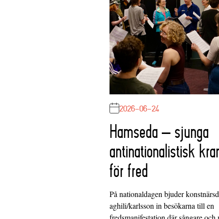
2026-06-24
Hamseda – sjunga
antinationalistisk kra
för fred
På nationaldagen bjuder konstnärs
aghili/karlsson in besökarna till en
fredsmanifestation där sångare och