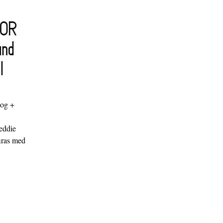
FOR
and
l
log +
"
eddie
iras med