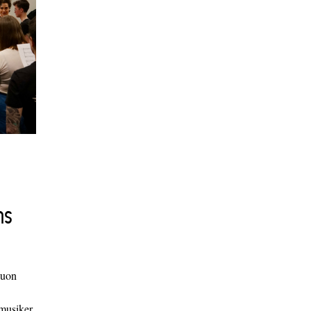
ns
duon
 musiker