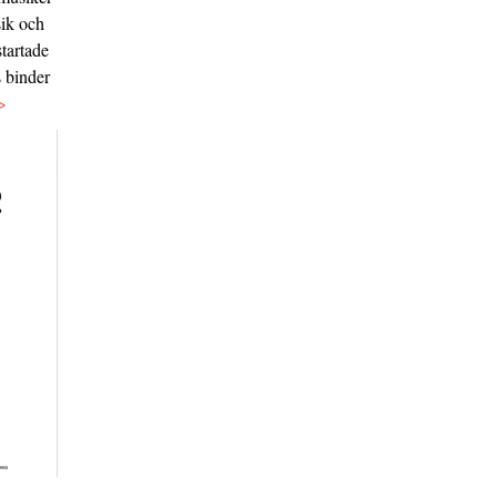
sik och
tartade
s binder
>