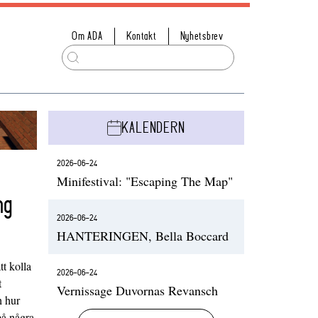
Om ADA
Kontakt
Nyhetsbrev
KALENDERN
2026-06-24
Minifestival: "Escaping The Map"
ng
2026-06-24
HANTERINGEN, Bella Boccard
t kolla
2026-06-24
t
Vernissage Duvornas Revansch
h hur
på några