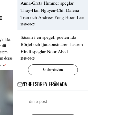
Anna-Greta Himmer speglar
Thuy-Han Nguyen-Chi, Dalena
a
Tran och Andrew Yong Hoon Lee
2026-06-24
Såsom i en spegel: poeten Ida
ykliskt.
Börjel och ljudkonstnären Jassem
 till
Hindi speglar Noor Abed
ystem.
 om deras
2026-06-24
va…
>
Anslagstavlan
NYHETSBREV FRÅN ADA