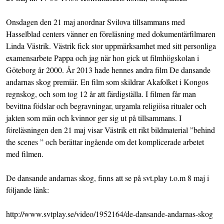
Onsdagen den 21 maj anordnar Svilova tillsammans med
Hasselblad centers vänner en föreläsning med dokumentärfilmaren
Linda Västrik. Västrik fick stor uppmärksamhet med sitt personliga
examensarbete Pappa och jag när hon gick ut filmhögskolan i
Göteborg år 2000. År 2013 hade hennes andra film De dansande
andarnas skog premiär. En film som skildrar Akafolket i Kongos
regnskog, och som tog 12 år att färdigställa. I filmen får man
bevittna födslar och begravningar, urgamla religiösa ritualer och
jakten som män och kvinnor ger sig ut på tillsammans. I
föreläsningen den 21 maj visar Västrik ett rikt bildmaterial ”behind
the scenes ” och berättar ingående om det komplicerade arbetet
med filmen.
De dansande andarnas skog, finns att se på svt.play t.o.m 8 maj i
följande länk:
http://www.svtplay.se/video/1952164/de-dansande-andarnas-skog