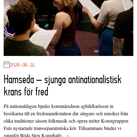
2026-06-24
Hamseda – sjunga antinationalistisk
krans för fred
På nationaldagen bjuder konstnärsduon aghili/karlsson in
besökarna till en fredsmanifestation där sångare och musiker från
olika traditioner såsom folkmusik och opera möter Konstgruppen
Fuls nystartade transseparatistiska kör. Tillsammans binder vi
(utanför Röda Sten Konsthall)…
>