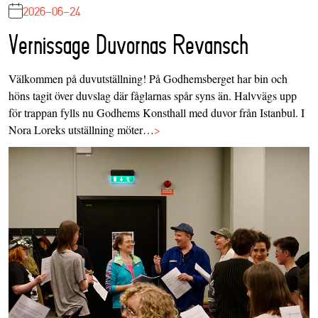
2026-06-24
Vernissage Duvornas Revansch
Välkommen på duvutställning! På Godhemsberget har bin och
höns tagit över duvslag där fåglarnas spår syns än. Halvvägs upp
för trappan fylls nu Godhems Konsthall med duvor från Istanbul. I
Nora Loreks utställning möter…
>