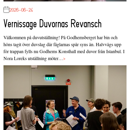
2026-06-24
Vernissage Duvornas Revansch
Välkommen på duvutställning! På Godhemsberget har bin och
höns tagit över duvslag där fåglarnas spår syns än. Halvvägs upp
för trappan fylls nu Godhems Konsthall med duvor från Istanbul. I
Nora Loreks utställning möter…
>