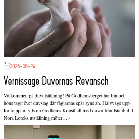
2026-06-24
Vernissage Duvornas Revansch
Välkommen på duvutställning! På Godhemsberget har bin och
höns tagit över duvslag där fåglarnas spår syns än. Halvvägs upp
för trappan fylls nu Godhems Konsthall med duvor från Istanbul. I
Nora Loreks utställning möter…
>