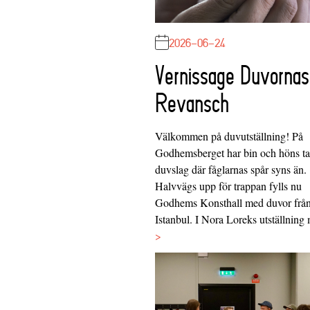
2026-06-24
Vernissage Duvornas
Revansch
Välkommen på duvutställning! På
Godhemsberget har bin och höns tag
duvslag där fåglarnas spår syns än.
Halvvägs upp för trappan fylls nu
Godhems Konsthall med duvor frå
Istanbul. I Nora Loreks utställnin
>