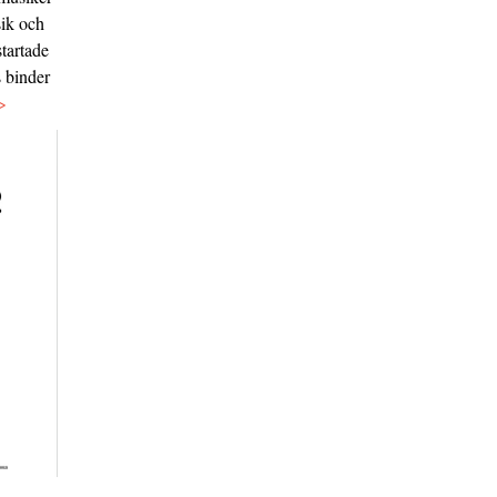
sik och
tartade
s binder
>