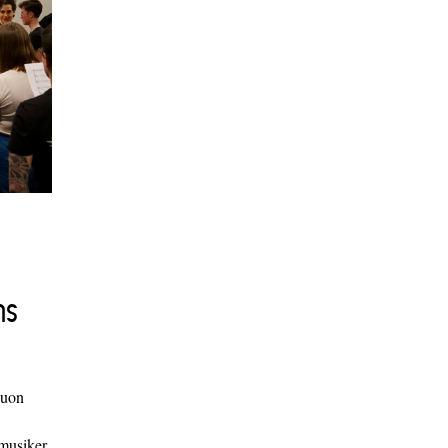
ns
duon
 musiker