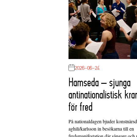
2026-06-24
Hamseda – sjunga
antinationalistisk kra
för fred
På nationaldagen bjuder konstnärs
aghili/karlsson in besökarna till en
fredsmanifestation där sångare och