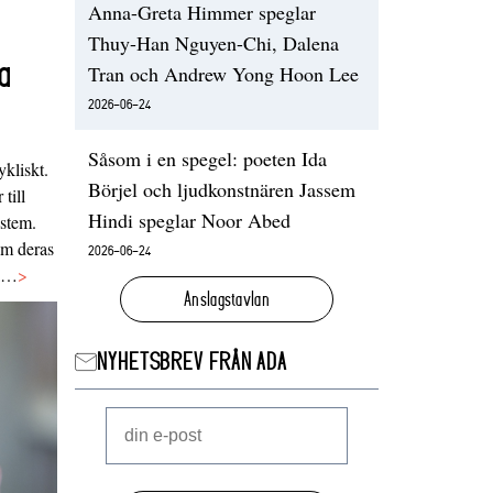
Anna-Greta Himmer speglar
Thuy-Han Nguyen-Chi, Dalena
a
Tran och Andrew Yong Hoon Lee
2026-06-24
Såsom i en spegel: poeten Ida
ykliskt.
Börjel och ljudkonstnären Jassem
 till
Hindi speglar Noor Abed
ystem.
 om deras
2026-06-24
va…
>
Anslagstavlan
NYHETSBREV FRÅN ADA