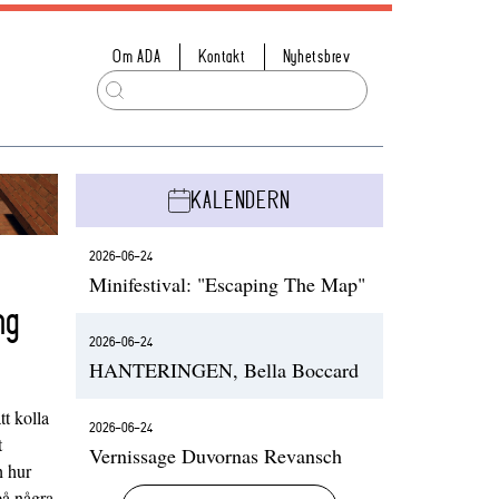
Om ADA
Kontakt
Nyhetsbrev
KALENDERN
2026-06-24
Minifestival: "Escaping The Map"
ng
2026-06-24
HANTERINGEN, Bella Boccard
t kolla
2026-06-24
t
Vernissage Duvornas Revansch
h hur
på några