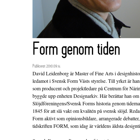
Form genom tiden
Publicerat 2010.09.14
David Leidenborg är Master of Fine Arts i designhisto
ledamot i Svensk Form Västs styrelse. Till yrket är han 
som producent och projektledare på Centrum för Närings
byggde upp enheten Designarkiv. Här berättar han om
Slöjdföreningens/Svensk Forms historia genom tiderna
1845 för att slå vakt om kvalitén på svensk slöjd. Red
Form aktivt som opinionsbildare, arrangerade debatter, 
tidskriften FORM, som idag är världens äldsta designti