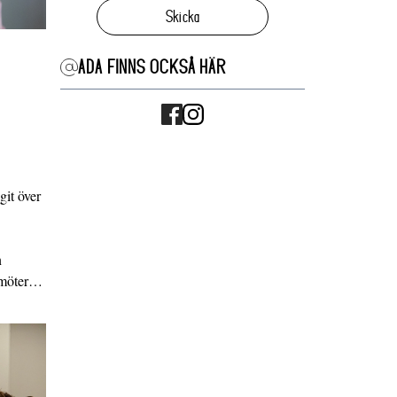
Skicka
ADA FINNS OCKSÅ HÄR
it över
n
g möter…