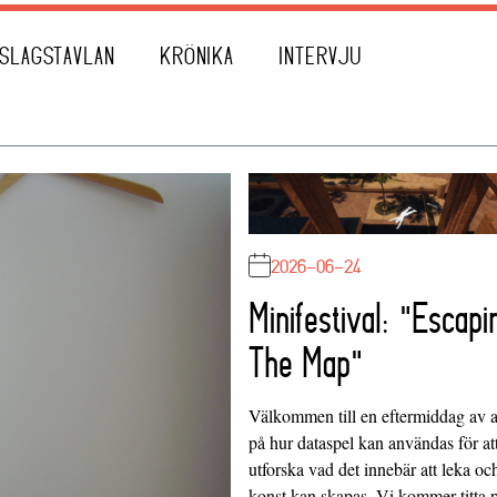
SLAGSTAVLAN
KRÖNIKA
INTERVJU
2026-06-24
Minifestival: "Escapi
The Map"
Välkommen till en eftermiddag av at
på hur dataspel kan användas för at
utforska vad det innebär att leka oc
konst kan skapas. Vi kommer titta 