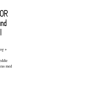
FOR
and
l
log +
"
eddie
iras med