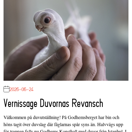
2026-06-24
Vernissage Duvornas Revansch
Välkommen på duvutställning! På Godhemsberget har bin och
höns tagit över duvslag där fåglarnas spår syns än. Halvvägs upp
för trappan fylls nu Godhems Konsthall med duvor från Istanbul. I