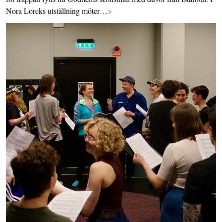
Nora Loreks utställning möter…
>