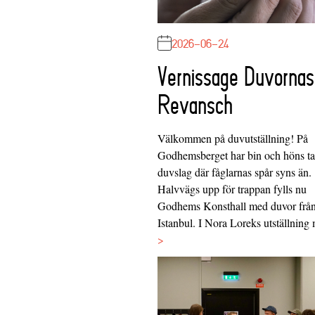
2026-06-24
Vernissage Duvornas
Revansch
Välkommen på duvutställning! På
Godhemsberget har bin och höns tag
duvslag där fåglarnas spår syns än.
Halvvägs upp för trappan fylls nu
Godhems Konsthall med duvor frå
Istanbul. I Nora Loreks utställnin
>