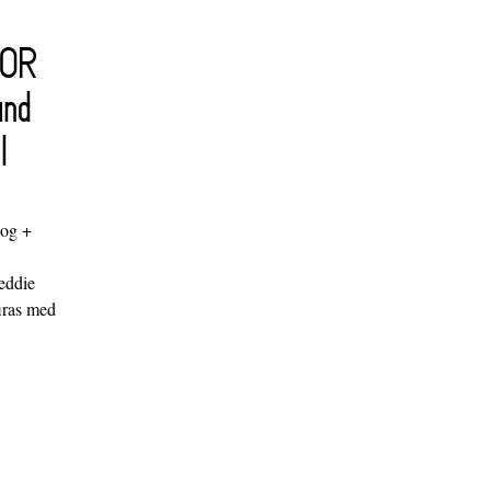
FOR
and
l
log +
"
eddie
iras med