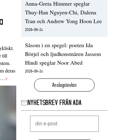
Anna-Greta Himmer speglar
Thuy-Han Nguyen-Chi, Dalena
a
Tran och Andrew Yong Hoon Lee
2026-06-24
Såsom i en spegel: poeten Ida
ykliskt.
Börjel och ljudkonstnären Jassem
 till
Hindi speglar Noor Abed
ystem.
 om deras
2026-06-24
va…
>
Anslagstavlan
NYHETSBREV FRÅN ADA