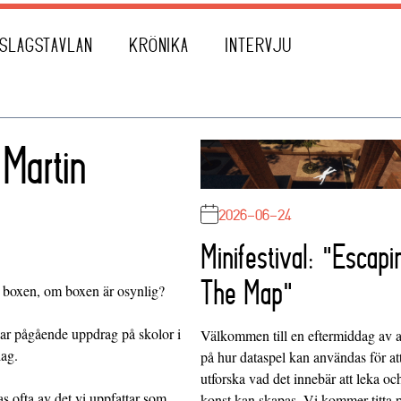
SLAGSTAVLAN
KRÖNIKA
INTERVJU
 Martin
2026-06-24
Minifestival: "Escapi
The Map"
r boxen, om boxen är osynlig?
ar pågående uppdrag på skolor i
Välkommen till en eftermiddag av at
lag.
på hur dataspel kan användas för at
utforska vad det innebär att leka oc
s ofta av det vi uppfattar som
konst kan skapas. Vi kommer titta 