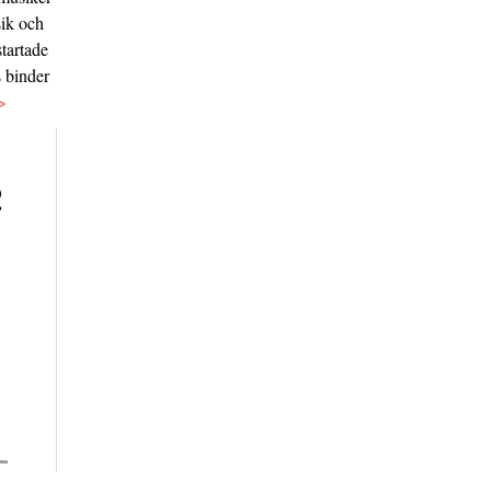
sik och
tartade
s binder
>