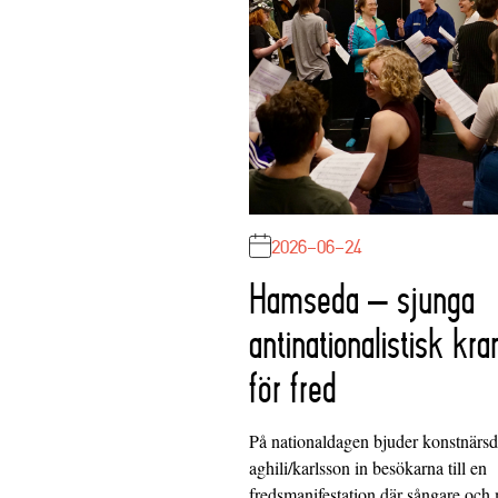
2026-06-24
Hamseda – sjunga
antinationalistisk kra
för fred
På nationaldagen bjuder konstnärs
aghili/karlsson in besökarna till en
fredsmanifestation där sångare och