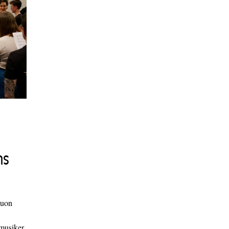
ns
duon
 musiker