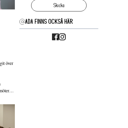
Skicka
ADA FINNS OCKSÅ HÄR
it över
n
g möter…