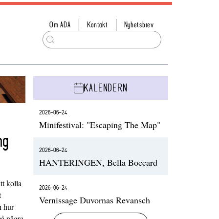
Om ADA
Kontakt
Nyhetsbrev
KALENDERN
2026-06-24
Minifestival: "Escaping The Map"
ng
2026-06-24
HANTERINGEN, Bella Boccard
t kolla
2026-06-24
t
Vernissage Duvornas Revansch
h hur
på några