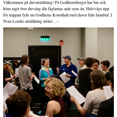
Välkommen på duvutställning! På Godhemsberget har bin och
höns tagit över duvslag där fåglarnas spår syns än. Halvvägs upp
för trappan fylls nu Godhems Konsthall med duvor från Istanbul. I
Nora Loreks utställning möter…
>