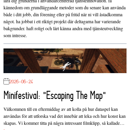
lära dig grunderna i användarcentrerad tjänsteinnovation. få
kännedom om grundläggande metoder som du senare kan använda
både i ditt jobb, din förening eller på fritid när ni vill åstadkomma
något. ha jobbat i ett riktigt projekt där deltagarna har varierande
bakgrunder. haft roligt och lärt känna andra med tjänsteutveckling
som intresse.
2026-06-24
Minifestival: "Escaping The Map"
Välkommen till en eftermiddag av att kolla på hur dataspel kan
användas för att utforska vad det innebär att leka och hur konst kan
skapas. Vi kommer titta på några intressant filmklipp, så kallade…
>