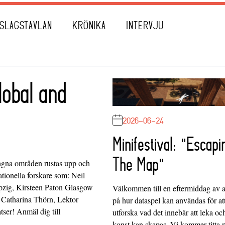
SLAGSTAVLAN
KRÖNIKA
INTERVJU
global and
2026-06-24
Minifestival: "Escapi
The Map"
ångna områden rustas upp och
nationella forskare som: Neil
zig, Kirsteen Paton Glasgow
Välkommen till en eftermiddag av at
 Catharina Thörn, Lektor
på hur dataspel kan användas för at
tser! Anmäl dig till
utforska vad det innebär att leka oc
konst kan skapas. Vi kommer titta 