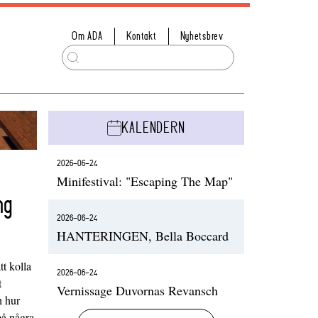
Om ADA
Kontakt
Nyhetsbrev
KALENDERN
2026-06-24
Minifestival: "Escaping The Map"
ng
2026-06-24
HANTERINGEN, Bella Boccard
t kolla
2026-06-24
t
Vernissage Duvornas Revansch
h hur
på några