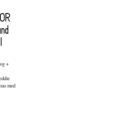
FOR
and
l
log +
"
eddie
iras med