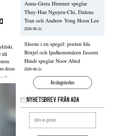
Anna-Greta Himmer speglar
Thuy-Han Nguyen-Chi, Dalena
a
Tran och Andrew Yong Hoon Lee
2026-06-24
Såsom i en spegel: poeten Ida
ykliskt.
Börjel och ljudkonstnären Jassem
 till
Hindi speglar Noor Abed
ystem.
 om deras
2026-06-24
va…
>
Anslagstavlan
NYHETSBREV FRÅN ADA