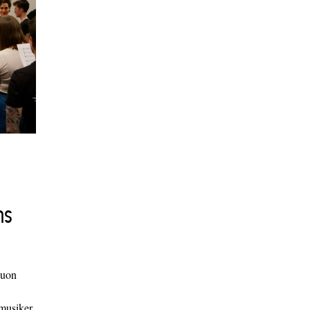
ns
duon
 musiker