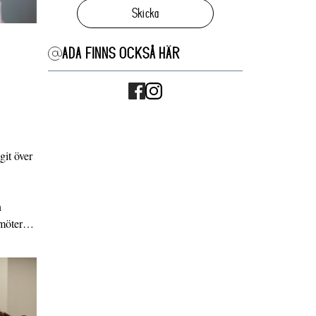
Skicka
ADA FINNS OCKSÅ HÄR
it över
n
g möter…