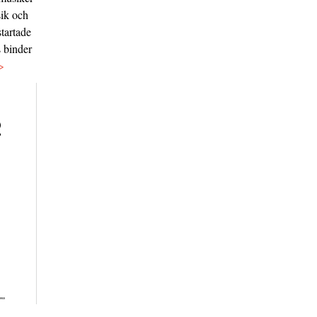
sik och
tartade
s binder
>