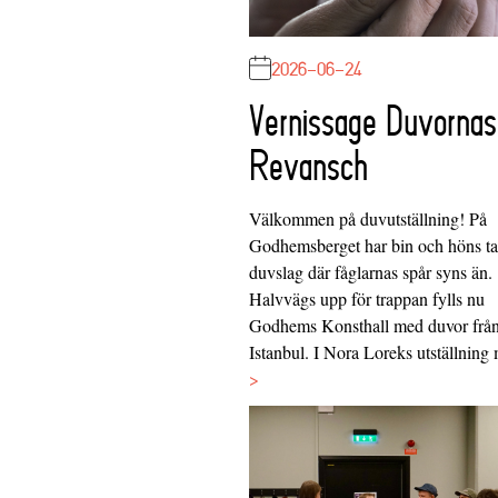
2026-06-24
Vernissage Duvornas
Revansch
Välkommen på duvutställning! På
Godhemsberget har bin och höns tag
duvslag där fåglarnas spår syns än.
Halvvägs upp för trappan fylls nu
Godhems Konsthall med duvor frå
Istanbul. I Nora Loreks utställnin
>