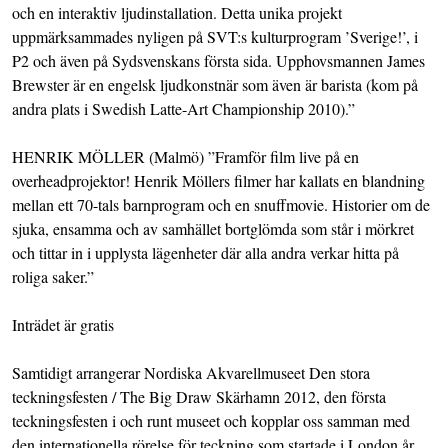
och en interaktiv ljudinstallation. Detta unika projekt
uppmärksammades nyligen på SVT:s kulturprogram ’Sverige!’, i
P2 och även på Sydsvenskans första sida. Upphovsmannen James
Brewster är en engelsk ljudkonstnär som även är barista (kom på
andra plats i Swedish Latte-Art Championship 2010).”
HENRIK MÖLLER (Malmö) ”Framför film live på en
overheadprojektor! Henrik Möllers filmer har kallats en blandning
mellan ett 70-tals barnprogram och en snuffmovie. Historier om de
sjuka, ensamma och av samhället bortglömda som står i mörkret
och tittar in i upplysta lägenheter där alla andra verkar hitta på
roliga saker.”
Inträdet är gratis
Samtidigt arrangerar Nordiska Akvarellmuseet Den stora
teckningsfesten / The Big Draw Skärhamn 2012, den första
teckningsfesten i och runt museet och kopplar oss samman med
den internationella rörelse för teckning som startade i London år