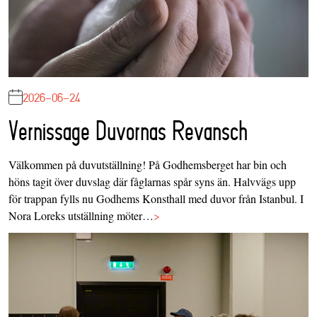
2026-06-24
Vernissage Duvornas Revansch
Välkommen på duvutställning! På Godhemsberget har bin och
höns tagit över duvslag där fåglarnas spår syns än. Halvvägs upp
för trappan fylls nu Godhems Konsthall med duvor från Istanbul. I
Nora Loreks utställning möter…
>