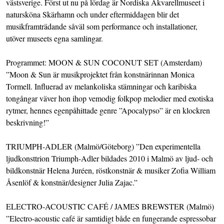
västsverige. Först ut nu på lördag är Nordiska Akvarellmuseet i
natursköna Skärhamn och under eftermiddagen blir det
musikframträdande såväl som performance och installationer,
utöver museets egna samlingar.
Programmet: MOON & SUN COCONUT SET (Amsterdam)
”Moon & Sun är musikprojektet från konstnärinnan Monica
Tormell. Influerad av melankoliska stämningar och karibiska
tongångar väver hon ihop vemodig folkpop melodier med exotiska
rytmer, hennes egenpåhittade genre ”Apocalypso” är en klockren
beskrivning!”
TRIUMPH-ADLER (Malmö/Göteborg) ”Den experimentella
ljudkonsttrion Triumph-Adler bildades 2010 i Malmö av ljud- och
bildkonstnär Helena Juréen, röstkonstnär & musiker Zofia William
Åsenlöf & konstnär/designer Julia Zajac.”
ELECTRO-ACOUSTIC CAFÉ / JAMES BREWSTER (Malmö)
”Electro-acoustic café är samtidigt både en fungerande espressobar