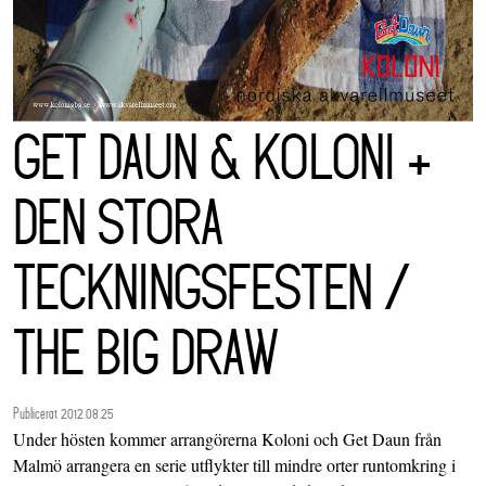
GET DAUN & KOLONI +
DEN STORA
TECKNINGSFESTEN /
THE BIG DRAW
Publicerat 2012.08.25
Under hösten kommer arrangörerna Koloni och Get Daun från
Malmö arrangera en serie utflykter till mindre orter runtomkring i