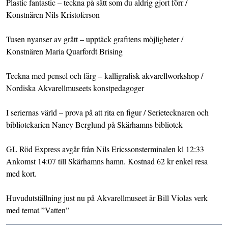
Plastic fantastic – teckna på sätt som du aldrig gjort förr /
Konstnären Nils Kristoferson
Tusen nyanser av grått – upptäck grafitens möjligheter /
Konstnären Maria Quarfordt Brising
Teckna med pensel och färg – kalligrafisk akvarellworkshop /
Nordiska Akvarellmuseets konstpedagoger
I seriernas värld – prova på att rita en figur / Serietecknaren och
bibliotekarien Nancy Berglund på Skärhamns bibliotek
GL Röd Express avgår från Nils Ericssonsterminalen kl 12:33
Ankomst 14:07 till Skärhamns hamn. Kostnad 62 kr enkel resa
med kort.
Huvudutställning just nu på Akvarellmuseet är Bill Violas verk
med temat ”Vatten”