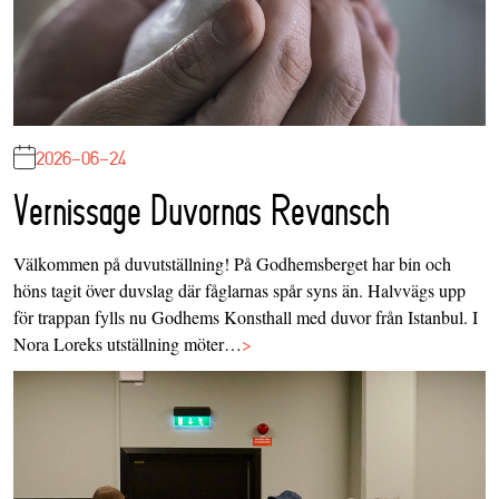
2026-06-24
Vernissage Duvornas Revansch
Välkommen på duvutställning! På Godhemsberget har bin och
höns tagit över duvslag där fåglarnas spår syns än. Halvvägs upp
för trappan fylls nu Godhems Konsthall med duvor från Istanbul. I
Nora Loreks utställning möter…
>