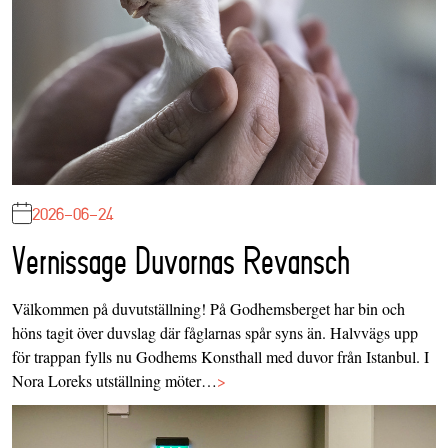
2026-06-24
Vernissage Duvornas Revansch
Välkommen på duvutställning! På Godhemsberget har bin och
höns tagit över duvslag där fåglarnas spår syns än. Halvvägs upp
för trappan fylls nu Godhems Konsthall med duvor från Istanbul. I
Nora Loreks utställning möter…
>