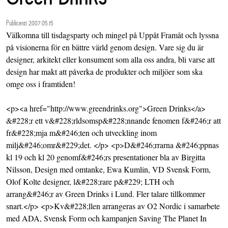
Publicerat 2007.05.15
Välkomna till tisdagsparty och mingel på Uppåt Framåt och lyssna
på visionerna för en bättre värld genom design. Vare sig du är
designer, arkitekt eller konsument som alla oss andra, bli varse att
design har makt att påverka de produkter och miljöer som ska
omge oss i framtiden!
<p><a href="http://www.greendrinks.org">Green Drinks</a>
&#228;r ett v&#228;rldsomsp&#228;nnande fenomen f&#246;r att
fr&#228;mja m&#246;ten och utveckling inom
milj&#246;omr&#229;det. </p> <p>D&#246;rrarna &#246;ppnas
kl 19 och kl 20 genomf&#246;rs presentationer bla av Birgitta
Nilsson, Design med omtanke, Ewa Kumlin, VD Svensk Form,
Olof Kolte designer, l&#228;rare p&#229; LTH och
arrang&#246;r av Green Drinks i Lund. Fler talare tillkommer
snart.</p> <p>Kv&#228;llen arrangeras av O2 Nordic i samarbete
med ADA, Svensk Form och kampanjen Saving The Planet In