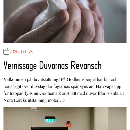
2026-06-24
Vernissage Duvornas Revansch
Välkommen på duvutställning! På Godhemsberget har bin och
höns tagit över duvslag där fåglarnas spår syns än. Halvvägs upp
för trappan fylls nu Godhems Konsthall med duvor från Istanbul. I
Nora Loreks utställning möter…
>