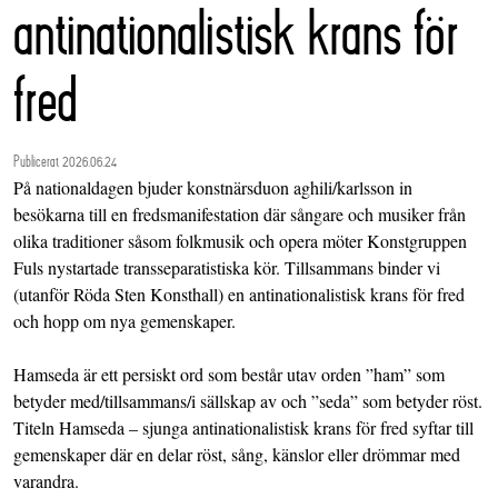
antinationalistisk krans för
fred
Publicerat 2026.06.24
På nationaldagen bjuder konstnärsduon aghili/karlsson in
besökarna till en fredsmanifestation där sångare och musiker från
olika traditioner såsom folkmusik och opera möter Konstgruppen
Fuls nystartade transseparatistiska kör. Tillsammans binder vi
(utanför Röda Sten Konsthall) en antinationalistisk krans för fred
och hopp om nya gemenskaper.
Hamseda är ett persiskt ord som består utav orden ”ham” som
betyder med/tillsammans/i sällskap av och ”seda” som betyder röst.
Titeln Hamseda – sjunga antinationalistisk krans för fred syftar till
gemenskaper där en delar röst, sång, känslor eller drömmar med
varandra.