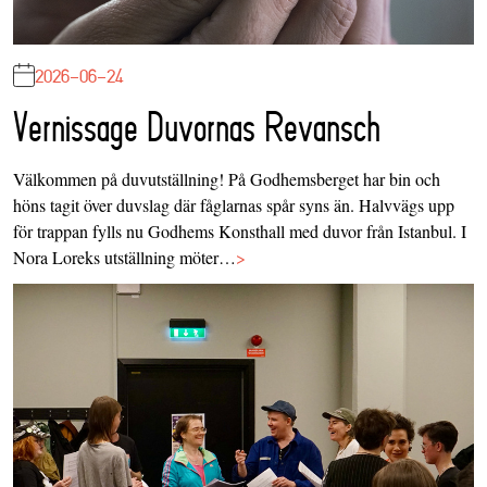
2026-06-24
Vernissage Duvornas Revansch
Välkommen på duvutställning! På Godhemsberget har bin och
höns tagit över duvslag där fåglarnas spår syns än. Halvvägs upp
för trappan fylls nu Godhems Konsthall med duvor från Istanbul. I
Nora Loreks utställning möter…
>