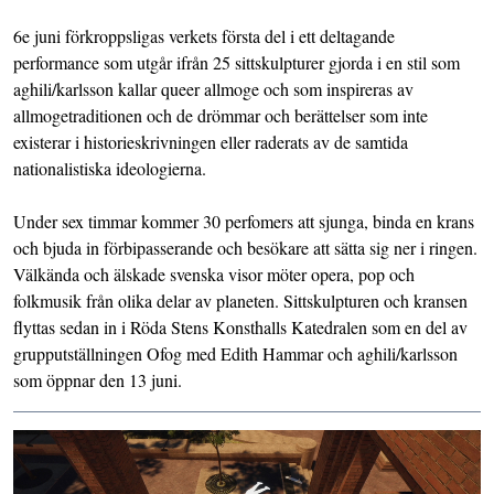
6e juni förkroppsligas verkets första del i ett deltagande
performance som utgår ifrån 25 sittskulpturer gjorda i en stil som
aghili/karlsson kallar queer allmoge och som inspireras av
allmogetraditionen och de drömmar och berättelser som inte
existerar i historieskrivningen eller raderats av de samtida
nationalistiska ideologierna.
Under sex timmar kommer 30 perfomers att sjunga, binda en krans
och bjuda in förbipasserande och besökare att sätta sig ner i ringen.
Välkända och älskade svenska visor möter opera, pop och
folkmusik från olika delar av planeten. Sittskulpturen och kransen
flyttas sedan in i Röda Stens Konsthalls Katedralen som en del av
grupputställningen Ofog med Edith Hammar och aghili/karlsson
som öppnar den 13 juni.