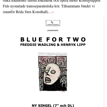
olika traditioner såsom folkmusik och opera möter Konstgruppen
Fuls nystartade transseparatistiska kör. Tillsammans binder vi
(utanför Röda Sten Konsthall)…
>