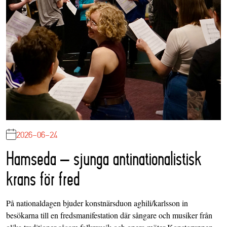
2026-06-24
Hamseda – sjunga antinationalistisk
krans för fred
På nationaldagen bjuder konstnärsduon aghili/karlsson in
besökarna till en fredsmanifestation där sångare och musiker från