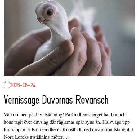
2026-06-24
Vernissage Duvornas Revansch
Välkommen på duvutställning! På Godhemsberget har bin och
höns tagit över duvslag där fåglarnas spår syns än. Halvvägs upp
för trappan fylls nu Godhems Konsthall med duvor från Istanbul. I
Nora Loreks utställning möter…
>