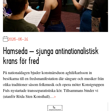
2026-06-24
Hamseda – sjunga antinationalistisk
krans för fred
På nationaldagen bjuder konstnärsduon aghili/karlsson in
besökarna till en fredsmanifestation där sångare och musiker från
olika traditioner såsom folkmusik och opera möter Konstgruppen
Fuls nystartade transseparatistiska kör. Tillsammans binder vi
(utanför Röda Sten Konsthall)…
>