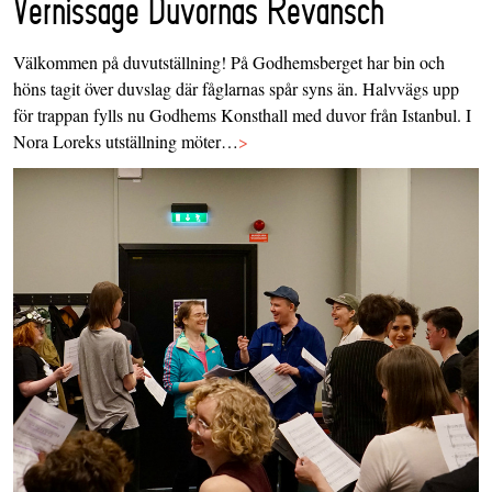
Vernissage Duvornas Revansch
Välkommen på duvutställning! På Godhemsberget har bin och
höns tagit över duvslag där fåglarnas spår syns än. Halvvägs upp
för trappan fylls nu Godhems Konsthall med duvor från Istanbul. I
Nora Loreks utställning möter…
>