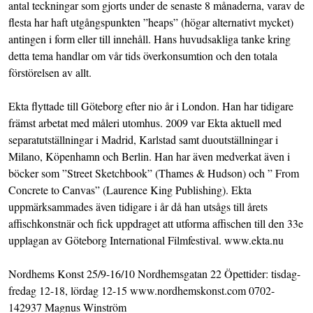
antal teckningar som gjorts under de senaste 8 månaderna, varav de
flesta har haft utgångspunkten ”heaps” (högar alternativt mycket)
antingen i form eller till innehåll. Hans huvudsakliga tanke kring
detta tema handlar om vår tids överkonsumtion och den totala
förstörelsen av allt.
Ekta flyttade till Göteborg efter nio år i London. Han har tidigare
främst arbetat med måleri utomhus. 2009 var Ekta aktuell med
separatutställningar i Madrid, Karlstad samt duoutställningar i
Milano, Köpenhamn och Berlin. Han har även medverkat även i
böcker som ”Street Sketchbook” (Thames & Hudson) och ” From
Concrete to Canvas” (Laurence King Publishing). Ekta
uppmärksammades även tidigare i år då han utsågs till årets
affischkonstnär och fick uppdraget att utforma affischen till den 33e
upplagan av Göteborg International Filmfestival. www.ekta.nu
Nordhems Konst 25/9-16/10 Nordhemsgatan 22 Öpettider: tisdag-
fredag 12-18, lördag 12-15 www.nordhemskonst.com 0702-
142937 Magnus Winström