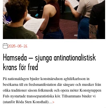
2026-06-24
Hamseda – sjunga antinationalistisk
krans för fred
På nationaldagen bjuder konstnärsduon aghili/karlsson in
besökarna till en fredsmanifestation där sångare och musiker från
olika traditioner såsom folkmusik och opera möter Konstgruppen
Fuls nystartade transseparatistiska kör. Tillsammans binder vi
(utanför Röda Sten Konsthall)…
>