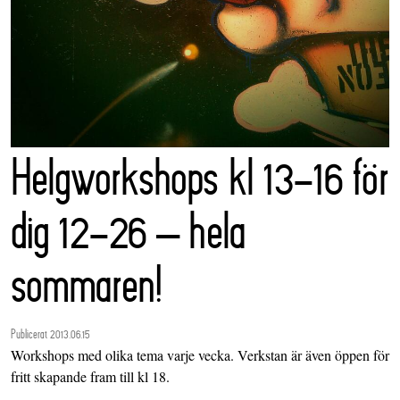
Helgworkshops kl 13-16 för
dig 12-26 – hela
sommaren!
Publicerat 2013.06.15
Workshops med olika tema varje vecka. Verkstan är även öppen för
fritt skapande fram till kl 18.