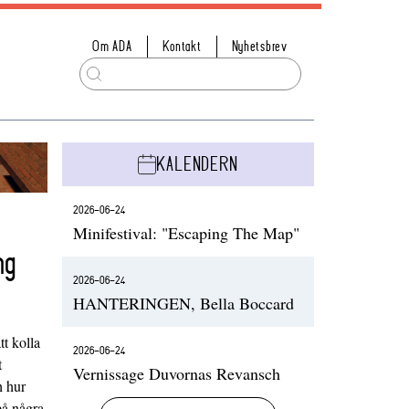
Om ADA
Kontakt
Nyhetsbrev
KALENDERN
2026-06-24
Minifestival: "Escaping The Map"
ng
2026-06-24
HANTERINGEN, Bella Boccard
t kolla
2026-06-24
t
Vernissage Duvornas Revansch
h hur
på några