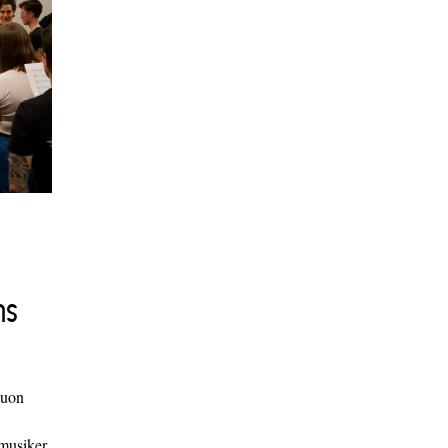
ns
duon
 musiker