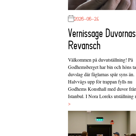
2026-06-24
Vernissage Duvornas
Revansch
Välkommen på duvutställning! På
Godhemsberget har bin och höns tag
duvslag där fåglarnas spår syns än.
Halvvägs upp för trappan fylls nu
Godhems Konsthall med duvor frå
Istanbul. I Nora Loreks utställnin
>