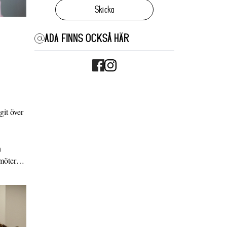
Skicka
ADA FINNS OCKSÅ HÄR
it över
n
g möter…