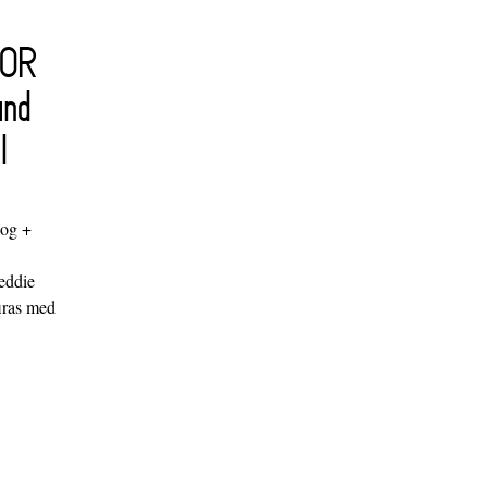
FOR
and
l
log +
"
eddie
iras med