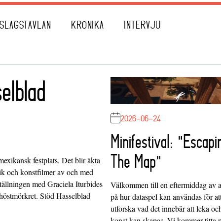
SLAGSTAVLAN
KRÖNIKA
INTERVJU
elblad
2026-06-24
Minifestival: "Escapi
The Map"
xikansk festplats. Det blir äkta
ik och konstfilmer av och med
tällningen med Graciela Iturbides
Välkommen till en eftermiddag av at
 höstmörkret. Stöd Hasselblad
på hur dataspel kan användas för at
utforska vad det innebär att leka oc
konst kan skapas. Vi kommer titta 