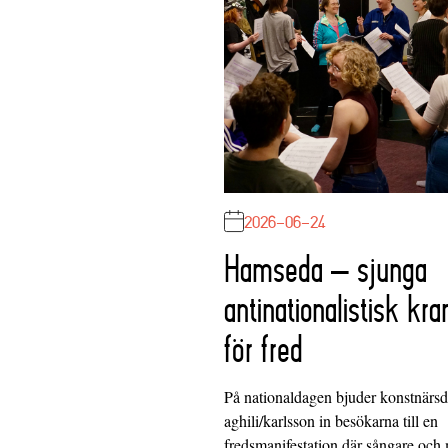
2026-06-24
Hamseda – sjunga
antinationalistisk kra
för fred
På nationaldagen bjuder konstnärs
aghili/karlsson in besökarna till en
fredsmanifestation där sångare och