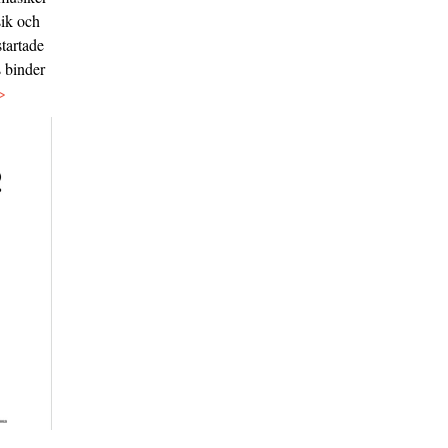
sik och
tartade
s binder
>