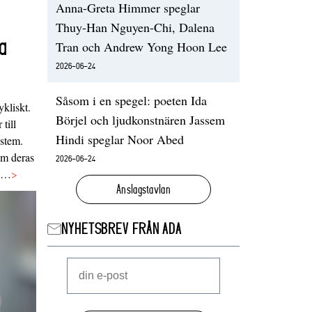
Anna-Greta Himmer speglar
Thuy-Han Nguyen-Chi, Dalena
a
Tran och Andrew Yong Hoon Lee
2026-06-24
Såsom i en spegel: poeten Ida
ykliskt.
Börjel och ljudkonstnären Jassem
 till
Hindi speglar Noor Abed
ystem.
 om deras
2026-06-24
va…
>
Anslagstavlan
NYHETSBREV FRÅN ADA