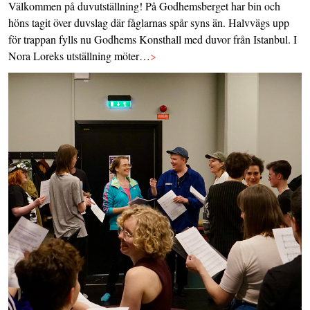
Välkommen på duvutställning! På Godhemsberget har bin och
höns tagit över duvslag där fåglarnas spår syns än. Halvvägs upp
för trappan fylls nu Godhems Konsthall med duvor från Istanbul. I
Nora Loreks utställning möter…
>