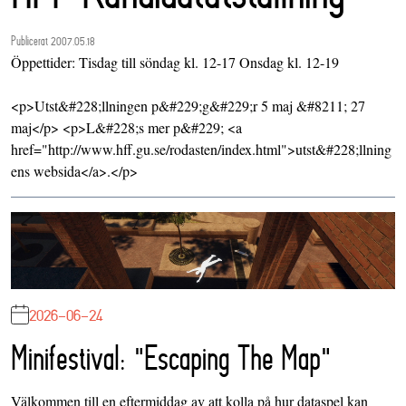
Publicerat 2007.05.18
Öppettider: Tisdag till söndag kl. 12-17 Onsdag kl. 12-19
<p>Utst&#228;llningen p&#229;g&#229;r 5 maj &#8211; 27
maj</p> <p>L&#228;s mer p&#229; <a
href="http://www.hff.gu.se/rodasten/index.html">utst&#228;llning
ens websida</a>.</p>
2026-06-24
Minifestival: "Escaping The Map"
Välkommen till en eftermiddag av att kolla på hur dataspel kan