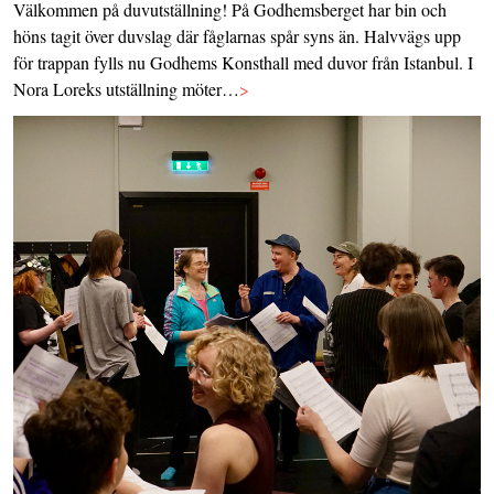
Välkommen på duvutställning! På Godhemsberget har bin och
höns tagit över duvslag där fåglarnas spår syns än. Halvvägs upp
för trappan fylls nu Godhems Konsthall med duvor från Istanbul. I
Nora Loreks utställning möter…
>