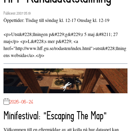
Publicerat 2007.05.19
Öppettider: Tisdag till söndag kl. 12-17 Onsdag kl. 12-19
<p>Utst&#228;llningen p&#229;g&#229;r 5 maj &#8211; 27
maj</p> <p>L&#228;s mer p&#229; <a
href="http://www.hff.gu.se/rodasten/index.html">utst&#228;llning
ens websida</a>.</p>
2026-06-24
Minifestival: "Escaping The Map"
Välkommen till en eftermiddag av att kolla på hur dataspel kan