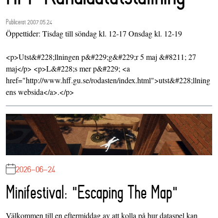
Publicerat 2007.05.24
Öppettider: Tisdag till söndag kl. 12-17 Onsdag kl. 12-19
<p>Utst&#228;llningen p&#229;g&#229;r 5 maj &#8211; 27
maj</p> <p>L&#228;s mer p&#229; <a
href="http://www.hff.gu.se/rodasten/index.html">utst&#228;llning
ens websida</a>.</p>
2026-06-24
Minifestival: "Escaping The Map"
Välkommen till en eftermiddag av att kolla på hur dataspel kan