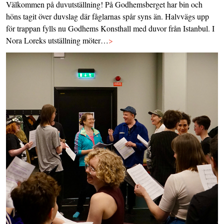
Välkommen på duvutställning! På Godhemsberget har bin och
höns tagit över duvslag där fåglarnas spår syns än. Halvvägs upp
för trappan fylls nu Godhems Konsthall med duvor från Istanbul. I
Nora Loreks utställning möter…
>