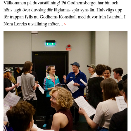
Välkommen på duvutställning! På Godhemsberget har bin och
höns tagit över duvslag där fåglarnas spår syns än. Halvvägs upp
för trappan fylls nu Godhems Konsthall med duvor från Istanbul. I
Nora Loreks utställning möter…
>