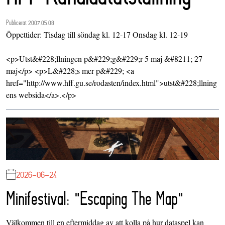
Publicerat 2007.05.08
Öppettider: Tisdag till söndag kl. 12-17 Onsdag kl. 12-19
<p>Utst&#228;llningen p&#229;g&#229;r 5 maj &#8211; 27
maj</p> <p>L&#228;s mer p&#229; <a
href="http://www.hff.gu.se/rodasten/index.html">utst&#228;llning
ens websida</a>.</p>
2026-06-24
Minifestival: "Escaping The Map"
Välkommen till en eftermiddag av att kolla på hur dataspel kan