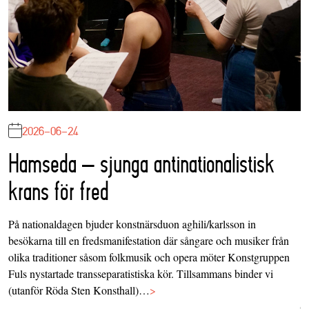
2026-06-24
Hamseda – sjunga antinationalistisk
krans för fred
På nationaldagen bjuder konstnärsduon aghili/karlsson in
besökarna till en fredsmanifestation där sångare och musiker från
olika traditioner såsom folkmusik och opera möter Konstgruppen
Fuls nystartade transseparatistiska kör. Tillsammans binder vi
(utanför Röda Sten Konsthall)…
>