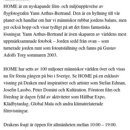
HOME är en nyskapande film- och miljöupplevelse av
flygfotografen Yann Arthus-Bertrand. Den är en hyllning till vår
planet och handlar om hur vi människor rubbat jordens balans, men
ger också hopp och visar tydligt på att det finns fantastiska
lösningar. Yann Arthus-Bertrand är även skaparen av världens mest
uppmärksammade fotobok – Jorden sedd från ovan – som
turnerade jorden runt som fotoutställning och fanns på Gustav
Adolfs Torg sommaren 2003.
HOME har setts av 100 miljoner människor världen över och visas
nu för första gången på bio i Sverige. Se HOME på en exklusiv
visning på Draken med inspiratörer och artister som Stefan Edman,
Josefin Lassbo, Peter Domini och Kultiration. Förutom film och
föredrag är dagen fylld av aktiviteter som Hållbar Expo,
Klädbytardag, Global Mala och andra klimatrelaterade
filmvisningar.
Drakens foajé är öppen för allmänheten mellan 10:00 – 19:00.