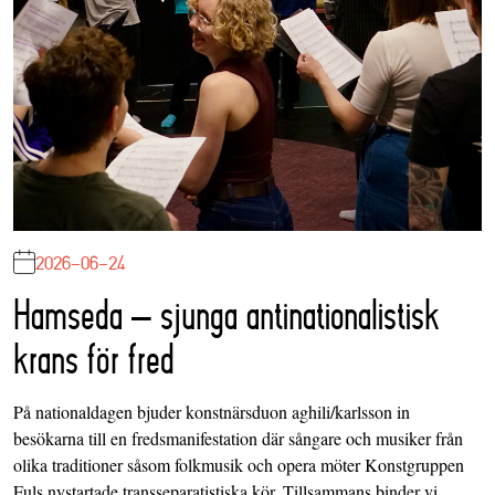
2026-06-24
Hamseda – sjunga antinationalistisk
krans för fred
På nationaldagen bjuder konstnärsduon aghili/karlsson in
besökarna till en fredsmanifestation där sångare och musiker från
olika traditioner såsom folkmusik och opera möter Konstgruppen
Fuls nystartade transseparatistiska kör. Tillsammans binder vi