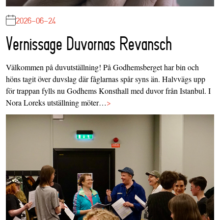
2026-06-24
Vernissage Duvornas Revansch
Välkommen på duvutställning! På Godhemsberget har bin och
höns tagit över duvslag där fåglarnas spår syns än. Halvvägs upp
för trappan fylls nu Godhems Konsthall med duvor från Istanbul. I
Nora Loreks utställning möter…
>