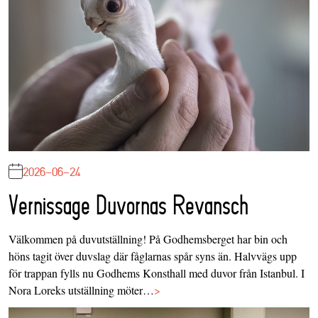
2026-06-24
Vernissage Duvornas Revansch
Välkommen på duvutställning! På Godhemsberget har bin och
höns tagit över duvslag där fåglarnas spår syns än. Halvvägs upp
för trappan fylls nu Godhems Konsthall med duvor från Istanbul. I
Nora Loreks utställning möter…
>