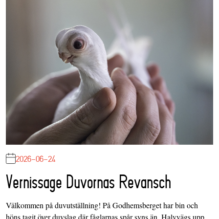
2026-06-24
Vernissage Duvornas Revansch
Välkommen på duvutställning! På Godhemsberget har bin och
höns tagit över duvslag där fåglarnas spår syns än. Halvvägs upp