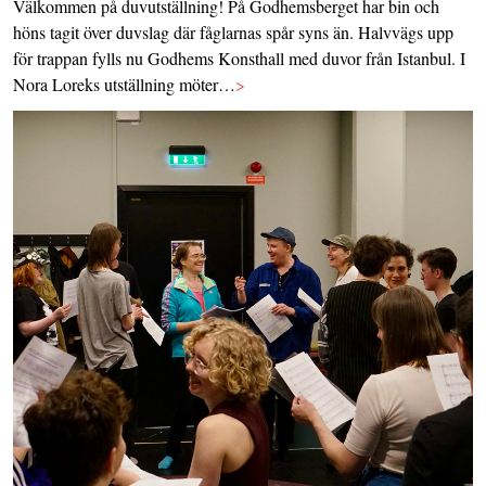
Välkommen på duvutställning! På Godhemsberget har bin och
höns tagit över duvslag där fåglarnas spår syns än. Halvvägs upp
för trappan fylls nu Godhems Konsthall med duvor från Istanbul. I
Nora Loreks utställning möter…
>