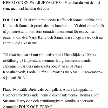
HEMSLÖJDEN PÅ LILJEVALCHS – Visst har du sett den på
stan, men vad handlar det om?
FOLK OCH FORM* introducerar Kaffe och Samtal tillfälle nr 2.
Kaffe och Samtal är precis det det handlar om. Vi dricker kaffe, får
något intressant inom formområdet presenterat för oss och sen
pratar vi om det. Varje Kaffe och Samtal har sin egen värd och nu
är det Slöjd i Västs tur.
Till fikat berättar vi om vår medverkan i Hemslöjdens 100 års
utställning på Liljevalchs i somras. Ett gränsöverskridande
experiment där flera intressanta objekt visas på Nääs
Konsthantverk, Floda. ”Från Liljevalchs till Nääs” 17 november –
6 januari 2013.
Plats: Two Little Birds café och galleri, Andra Långgatan 5,
Göteborg medverkande: hemslöjdskonsulenterna Thomas Lööf,
Susanne Harrysson och textilformgivare Annika Andersson
Arrangör: FOLK OCH FORM*