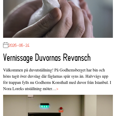
2026-06-24
Vernissage Duvornas Revansch
Välkommen på duvutställning! På Godhemsberget har bin och
höns tagit över duvslag där fåglarnas spår syns än. Halvvägs upp
för trappan fylls nu Godhems Konsthall med duvor från Istanbul. I
Nora Loreks utställning möter…
>