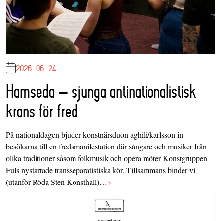
2026-06-24
Hamseda – sjunga antinationalistisk
krans för fred
På nationaldagen bjuder konstnärsduon aghili/karlsson in
besökarna till en fredsmanifestation där sångare och musiker från
olika traditioner såsom folkmusik och opera möter Konstgruppen
Fuls nystartade transseparatistiska kör. Tillsammans binder vi
(utanför Röda Sten Konsthall)…
>