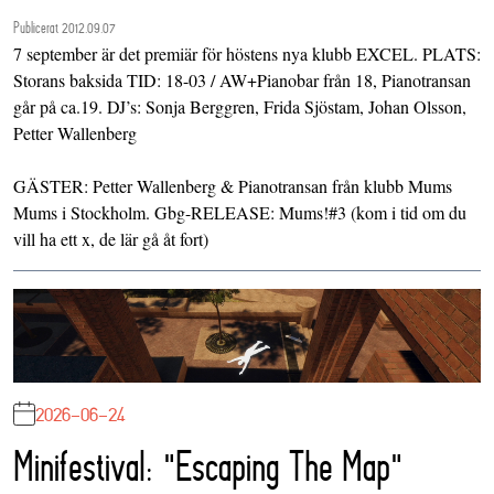
Publicerat 2012.09.07
7 september är det premiär för höstens nya klubb EXCEL. PLATS:
Storans baksida TID: 18-03 / AW+Pianobar från 18, Pianotransan
går på ca.19. DJ’s: Sonja Berggren, Frida Sjöstam, Johan Olsson,
Petter Wallenberg
GÄSTER: Petter Wallenberg & Pianotransan från klubb Mums
Mums i Stockholm. Gbg-RELEASE: Mums!#3 (kom i tid om du
vill ha ett x, de lär gå åt fort)
2026-06-24
Minifestival: "Escaping The Map"