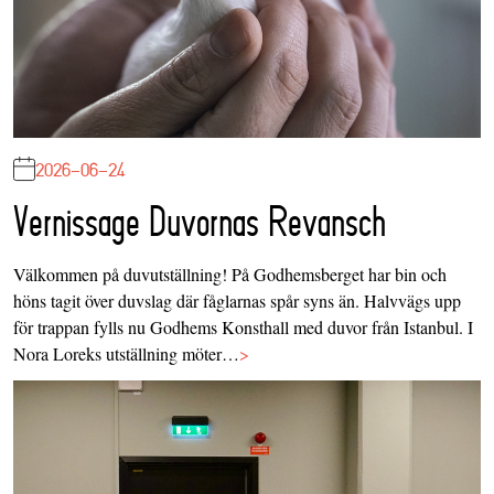
2026-06-24
Vernissage Duvornas Revansch
Välkommen på duvutställning! På Godhemsberget har bin och
höns tagit över duvslag där fåglarnas spår syns än. Halvvägs upp
för trappan fylls nu Godhems Konsthall med duvor från Istanbul. I
Nora Loreks utställning möter…
>