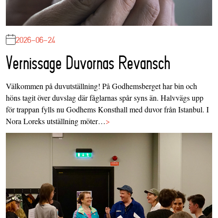
2026-06-24
Vernissage Duvornas Revansch
Välkommen på duvutställning! På Godhemsberget har bin och
höns tagit över duvslag där fåglarnas spår syns än. Halvvägs upp
för trappan fylls nu Godhems Konsthall med duvor från Istanbul. I
Nora Loreks utställning möter…
>