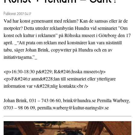
Publicerat 2007.04.17
Vad har konst gemensamt med reklam? Kan de samsas eller är de
motpoler? Detta utreder reklambyrån Hundra vid seminariet ”Om
konst och kultur i reklamen” på Röhsska museet i Göteborg den 17
april. _“Att prata om reklam med konstnärer kan vara nästintill
tabu, säger Johan Brink, copywriter på Hundra och en av
initiativtagarna.”_
<p>16:30-18:30 p&#229; R&#246;hsska museet</p>
<p>F&#246;r anm&#228;lan till seminariet eller ytterligare
information var v&#228;nlig kontakta:<br />
Johan Brink, 031 – 743 06 60, brink@hundra.se Pernilla Warberg,
0703 – 98 06 09, pernilla.warberg@kultur-naringsliv.se