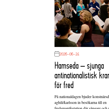
2026-06-24
Hamseda – sjunga
antinationalistisk kra
för fred
På nationaldagen bjuder konstnärs
aghili/karlsson in besökarna till en
fredsmanifestation där sångare och