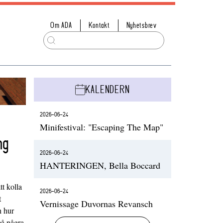
Om ADA
Kontakt
Nyhetsbrev
KALENDERN
2026-06-24
Minifestival: "Escaping The Map"
ng
2026-06-24
HANTERINGEN, Bella Boccard
t kolla
2026-06-24
t
Vernissage Duvornas Revansch
h hur
på några