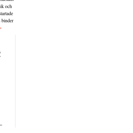
sik och
tartade
s binder
>