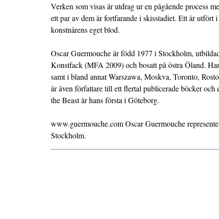
Verken som visas är utdrag ur en pågående process me
ett par av dem är fortfarande i skisstadiet. Ett är utfört i
konstnärens eget blod.
Oscar Guermouche är född 1977 i Stockholm, utbildad v
Konstfack (MFA 2009) och bosatt på östra Öland. Han h
samt i bland annat Warszawa, Moskva, Toronto, Rost
är även författare till ett flertal publicerade böcker och
the Beast är hans första i Göteborg.
www.guermouche.com Oscar Guermouche representera
Stockholm.