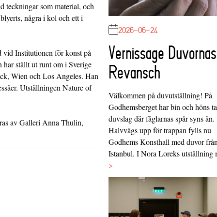
d teckningar som material, och
 blyerts, några i kol och ett i
2026-06-24
Vernissage Duvornas
id Institutionen för konst på
ar ställt ut runt om i Sverige
Revansch
ock, Wien och Los Angeles. Han
 essäer. Utställningen Nature of
Välkommen på duvutställning! På
Godhemsberget har bin och höns tag
duvslag där fåglarnas spår syns än.
s av Galleri Anna Thulin,
Halvvägs upp för trappan fylls nu
Godhems Konsthall med duvor frå
Istanbul. I Nora Loreks utställnin
>