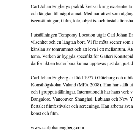
Carl Johan Engbergs praktik kretsar kring existentiella 
och längtan till något annat. Med narrativet som utgå
iscensättningar; i film, foto, objekts- och installationsb
I utställningen Temporay Location utgår Carl Johan En
vilsenhet och en längtan bort. Vi får möta scener som all
känslan av tomrummet och att leva i ett mellanrum. 
tema. Verken är byggda specifikt för Galleri Konstep
därför likt en teater bara kunna upplevas just där, just d
Carl Johan Engberg är född 1977 i Göteborg och utbi
Konsthögskolan Valand (MFA 2008). Han har ställt ut 
och i grupputställningar. Internationellt har hans verk 
Bangalore, Vancouver, Shanghai, Lubiana och New Yor
flertalet filmfestivaler och screenings. Han arbetar äv
konst och film.
www.carljohanengberg.com