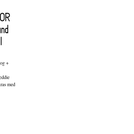
FOR
and
l
log +
"
eddie
iras med