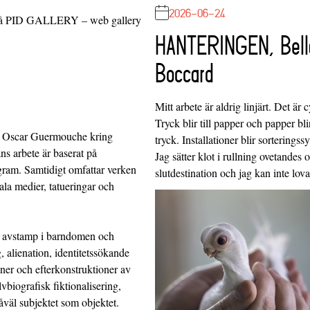
2026-06-24
 på PID GALLERY – web gallery
HANTERINGEN, Bell
Boccard
Mitt arbete är aldrig linjärt. Det är c
Tryck blir till papper och papper blir
ar Oscar Guermouche kring
tryck. Installationer blir sorteringss
ns arbete är baserat på
Jag sätter klot i rullning ovetandes
gram. Samtidigt omfattar verken
slutdestination och jag kan inte lo
iala medier, tatueringar och
tt avstamp i barndomen och
 alienation, identitetssökande
oner och efterkonstruktioner av
lvbiografisk fiktionalisering,
åväl subjektet som objektet.