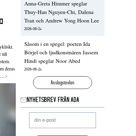
Anna-Greta Himmer speglar
Thuy-Han Nguyen-Chi, Dalena
a
Tran och Andrew Yong Hoon Lee
2026-06-24
Såsom i en spegel: poeten Ida
ykliskt.
Börjel och ljudkonstnären Jassem
 till
Hindi speglar Noor Abed
ystem.
 om deras
2026-06-24
va…
>
Anslagstavlan
NYHETSBREV FRÅN ADA