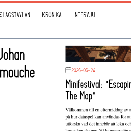
SLAGSTAVLAN
KRÖNIKA
INTERVJU
 Johan
rmouche
2026-06-24
Minifestival: "Escapi
The Map"
Välkommen till en eftermiddag av at
på hur dataspel kan användas för at
utforska vad det innebär att leka oc
konst kan skapas. Vi kommer titta 