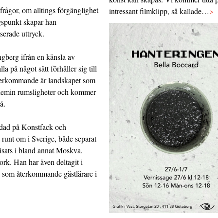
frågor, om alltings förgänglighet
intressant filmklipp, så kallade…
>
ngspunkt skapar han
aserade uttryck.
gberg ifrån en känsla av
a på något sätt förhåller sig till
Återkommande är landskapet som
idemin rumsligheter och kommer
å.
ldad på Konstfack och
runt om i Sverige, både separat
visats i bland annat Moskva,
k. Han har även deltagit i
en som återkommande gästlärare i