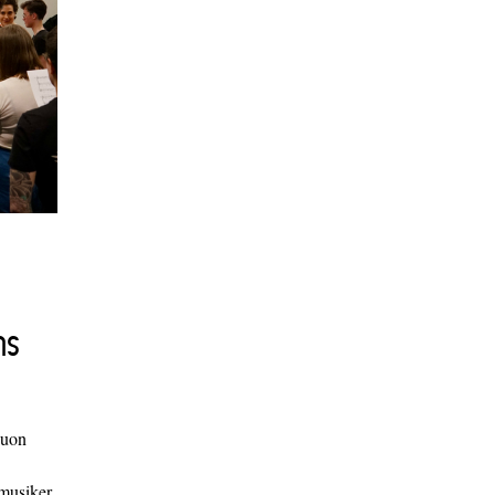
ns
duon
 musiker