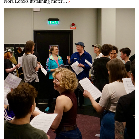
Nora Loreks utställning möter…
>