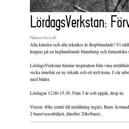
LördagsVerkstan: Förv
Publicerat 2014.04.05
Alla känslor och alla tekniker är ihopblandade! Vi stä
hoppas på en hejdundrande blandning och fantastiska s
LördagsVerkstan hämtar inspiration från våra utställni
vecka innebär en ny teknik och ett nytt tema. I vår arbe
med bilder.
Lördagar 12.00-15.30. Från 3 år och uppåt, drop in.
Vuxen: 40kr (entré till utställning ingår). Barn: kostna
2 barn/vuxenbiljett, därefter 20kr/barn) .