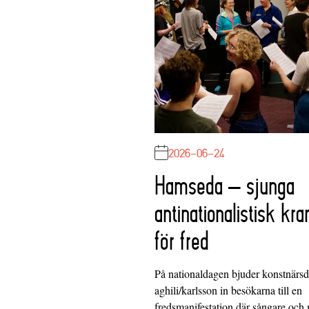
2026-06-24
Hamseda – sjunga
antinationalistisk kra
för fred
På nationaldagen bjuder konstnärs
aghili/karlsson in besökarna till en
fredsmanifestation där sångare och