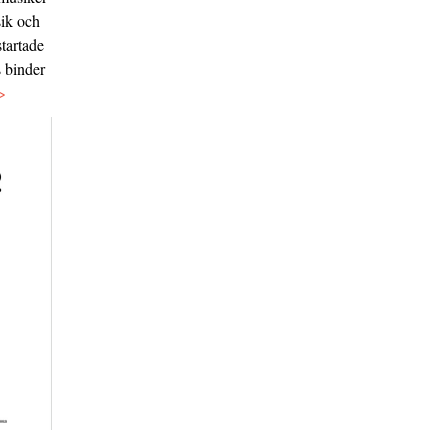
sik och
tartade
s binder
>