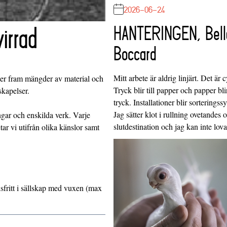
2026-06-24
irrad
HANTERINGEN, Bell
Boccard
Mitt arbete är aldrig linjärt. Det är c
ller fram mängder av material och
Tryck blir till papper och papper blir
kapelser.
tryck. Installationer blir sorteringss
Jag sätter klot i rullning ovetandes
ngar och enskilda verk. Varje
slutdestination och jag kan inte lo
tar vi utifrån olika känslor samt
dsfritt i sällskap med vuxen (max