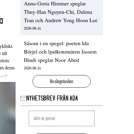
Anna-Greta Himmer speglar
Thuy-Han Nguyen-Chi, Dalena
a
Tran och Andrew Yong Hoon Lee
2026-06-24
Såsom i en spegel: poeten Ida
ykliskt.
Börjel och ljudkonstnären Jassem
 till
Hindi speglar Noor Abed
ystem.
 om deras
2026-06-24
va…
>
Anslagstavlan
NYHETSBREV FRÅN ADA