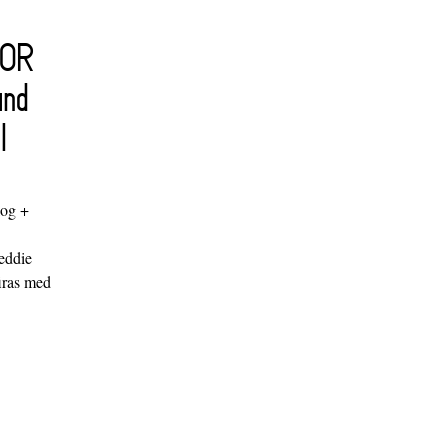
FOR
and
l
log +
"
eddie
iras med