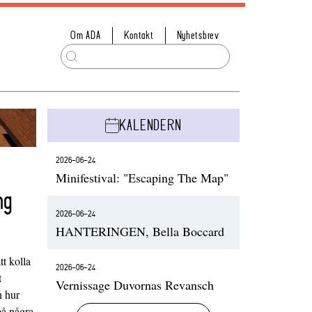
Om ADA
Kontakt
Nyhetsbrev
KALENDERN
2026-06-24
Minifestival: "Escaping The Map"
ng
2026-06-24
HANTERINGEN, Bella Boccard
t kolla
2026-06-24
t
Vernissage Duvornas Revansch
h hur
på några