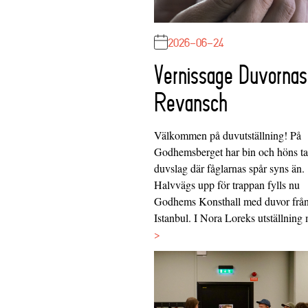
2026-06-24
Vernissage Duvornas
Revansch
Välkommen på duvutställning! På
Godhemsberget har bin och höns tag
duvslag där fåglarnas spår syns än.
Halvvägs upp för trappan fylls nu
Godhems Konsthall med duvor frå
Istanbul. I Nora Loreks utställnin
>