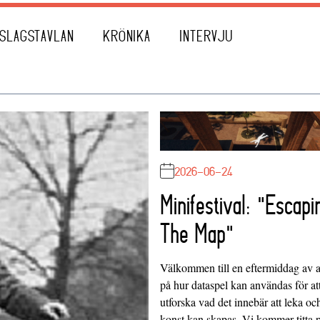
SLAGSTAVLAN
KRÖNIKA
INTERVJU
2026-06-24
Minifestival: "Escapi
The Map"
Välkommen till en eftermiddag av at
på hur dataspel kan användas för at
utforska vad det innebär att leka oc
konst kan skapas. Vi kommer titta 