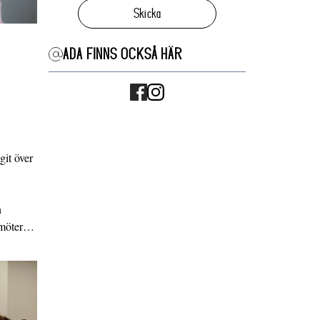
Skicka
ADA FINNS OCKSÅ HÄR
it över
n
g möter…