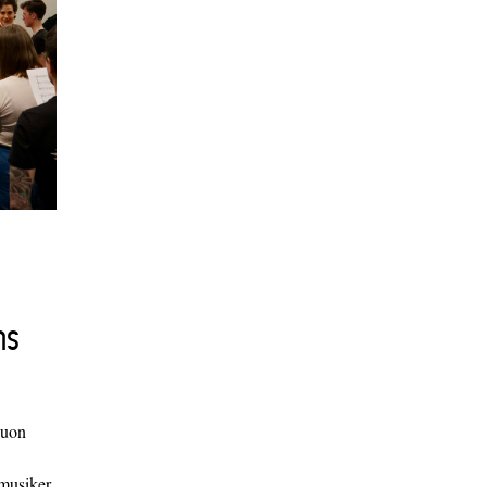
ns
duon
 musiker