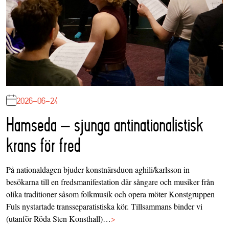
2026-06-24
Hamseda – sjunga antinationalistisk
krans för fred
På nationaldagen bjuder konstnärsduon aghili/karlsson in
besökarna till en fredsmanifestation där sångare och musiker från
olika traditioner såsom folkmusik och opera möter Konstgruppen
Fuls nystartade transseparatistiska kör. Tillsammans binder vi
(utanför Röda Sten Konsthall)…
>