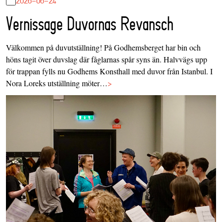
2026-06-24
Vernissage Duvornas Revansch
Välkommen på duvutställning! På Godhemsberget har bin och
höns tagit över duvslag där fåglarnas spår syns än. Halvvägs upp
för trappan fylls nu Godhems Konsthall med duvor från Istanbul. I
Nora Loreks utställning möter…
>