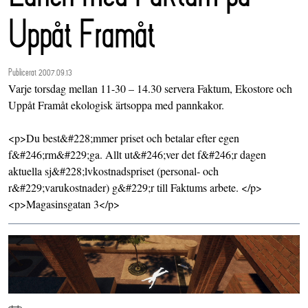
Uppåt Framåt
Publicerat 2007.09.13
Varje torsdag mellan 11-30 – 14.30 servera Faktum, Ekostore och
Uppåt Framåt ekologisk ärtsoppa med pannkakor.
<p>Du best&#228;mmer priset och betalar efter egen
f&#246;rm&#229;ga. Allt ut&#246;ver det f&#246;r dagen
aktuella sj&#228;lvkostnadspriset (personal- och
r&#229;varukostnader) g&#229;r till Faktums arbete. </p>
<p>Magasinsgatan 3</p>