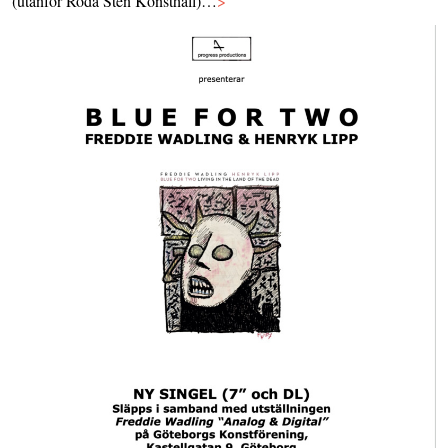
(utanför Röda Sten Konsthall)…
>