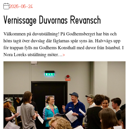
2026-06-24
Vernissage Duvornas Revansch
Välkommen på duvutställning! På Godhemsberget har bin och
höns tagit över duvslag där fåglarnas spår syns än. Halvvägs upp
för trappan fylls nu Godhems Konsthall med duvor från Istanbul. I
Nora Loreks utställning möter…
>