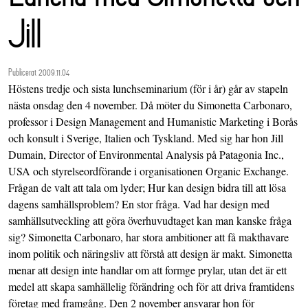
Jill
Publicerat 2009.11.04
Höstens tredje och sista lunchseminarium (för i år) går av stapeln
nästa onsdag den 4 november. Då möter du Simonetta Carbonaro,
professor i Design Management and Humanistic Marketing i Borås
och konsult i Sverige, Italien och Tyskland. Med sig har hon Jill
Dumain, Director of Environmental Analysis på Patagonia Inc.,
USA och styrelseordförande i organisationen Organic Exchange.
Frågan de valt att tala om lyder; Hur kan design bidra till att lösa
dagens samhällsproblem? En stor fråga. Vad har design med
samhällsutveckling att göra överhuvudtaget kan man kanske fråga
sig? Simonetta Carbonaro, har stora ambitioner att få makthavare
inom politik och näringsliv att förstå att design är makt. Simonetta
menar att design inte handlar om att formge prylar, utan det är ett
medel att skapa samhällelig förändring och för att driva framtidens
företag med framgång. Den 2 november ansvarar hon för