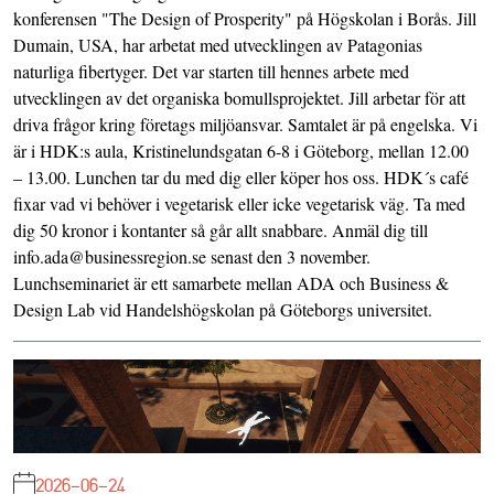
konferensen "The Design of Prosperity" på Högskolan i Borås. Jill
Dumain, USA, har arbetat med utvecklingen av Patagonias
naturliga fibertyger. Det var starten till hennes arbete med
utvecklingen av det organiska bomullsprojektet. Jill arbetar för att
driva frågor kring företags miljöansvar. Samtalet är på engelska. Vi
är i HDK:s aula, Kristinelundsgatan 6-8 i Göteborg, mellan 12.00
– 13.00. Lunchen tar du med dig eller köper hos oss. HDK´s café
fixar vad vi behöver i vegetarisk eller icke vegetarisk väg. Ta med
dig 50 kronor i kontanter så går allt snabbare. Anmäl dig till
info.ada@businessregion.se senast den 3 november.
Lunchseminariet är ett samarbete mellan ADA och Business &
Design Lab vid Handelshögskolan på Göteborgs universitet.
2026-06-24