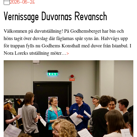
2026-06-24
Vernissage Duvornas Revansch
Välkommen på duvutställning! På Godhemsberget har bin och
höns tagit över duvslag där fåglarnas spår syns än. Halvvägs upp
för trappan fylls nu Godhems Konsthall med duvor från Istanbul. I
Nora Loreks utställning möter…
>