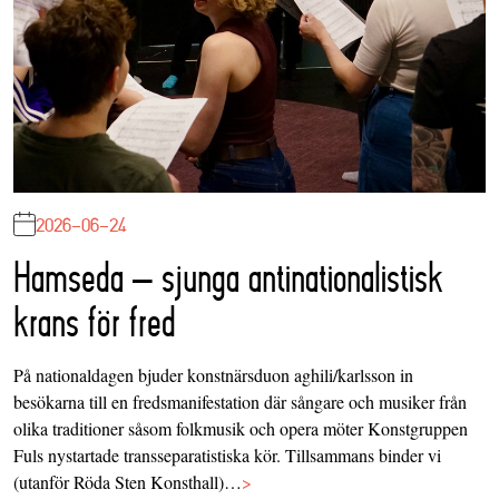
2026-06-24
Hamseda – sjunga antinationalistisk
krans för fred
På nationaldagen bjuder konstnärsduon aghili/karlsson in
besökarna till en fredsmanifestation där sångare och musiker från
olika traditioner såsom folkmusik och opera möter Konstgruppen
Fuls nystartade transseparatistiska kör. Tillsammans binder vi
(utanför Röda Sten Konsthall)…
>