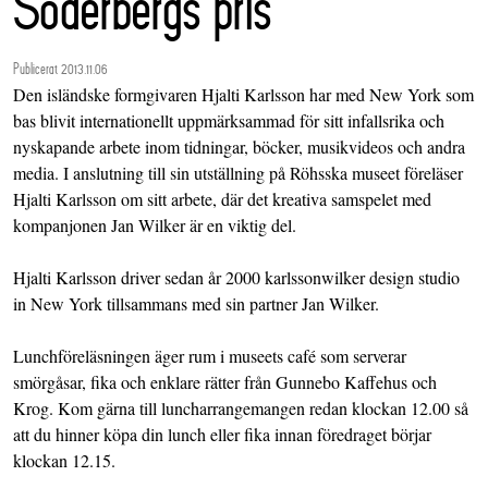
Söderbergs pris
Publicerat 2013.11.06
Den isländske formgivaren Hjalti Karlsson har med New York som
bas blivit internationellt uppmärksammad för sitt infallsrika och
nyskapande arbete inom tidningar, böcker, musikvideos och andra
media. I anslutning till sin utställning på Röhsska museet föreläser
Hjalti Karlsson om sitt arbete, där det kreativa samspelet med
kompanjonen Jan Wilker är en viktig del.
Hjalti Karlsson driver sedan år 2000 karlssonwilker design studio
in New York tillsammans med sin partner Jan Wilker.
Lunchföreläsningen äger rum i museets café som serverar
smörgåsar, fika och enklare rätter från Gunnebo Kaffehus och
Krog. Kom gärna till luncharrangemangen redan klockan 12.00 så
att du hinner köpa din lunch eller fika innan föredraget börjar
klockan 12.15.