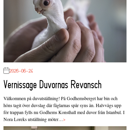
2026-06-24
Vernissage Duvornas Revansch
Välkommen på duvutställning! På Godhemsberget har bin och
höns tagit över duvslag där fåglarnas spår syns än. Halvvägs upp
för trappan fylls nu Godhems Konsthall med duvor från Istanbul. I
Nora Loreks utställning möter…
>