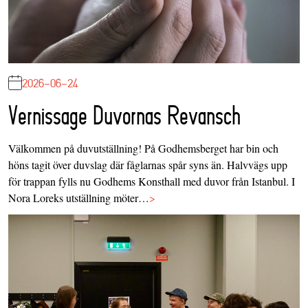
2026-06-24
Vernissage Duvornas Revansch
Välkommen på duvutställning! På Godhemsberget har bin och
höns tagit över duvslag där fåglarnas spår syns än. Halvvägs upp
för trappan fylls nu Godhems Konsthall med duvor från Istanbul. I
Nora Loreks utställning möter…
>