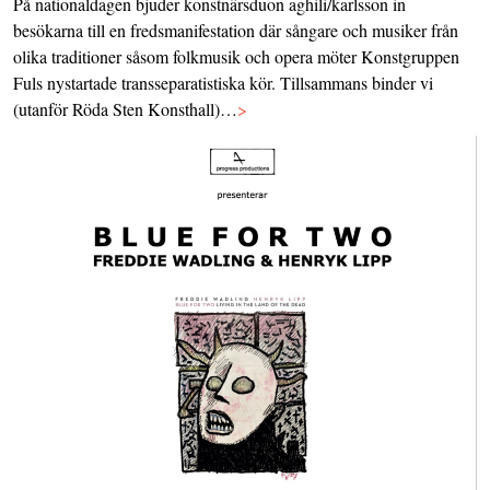
På nationaldagen bjuder konstnärsduon aghili/karlsson in
besökarna till en fredsmanifestation där sångare och musiker från
olika traditioner såsom folkmusik och opera möter Konstgruppen
Fuls nystartade transseparatistiska kör. Tillsammans binder vi
(utanför Röda Sten Konsthall)…
>