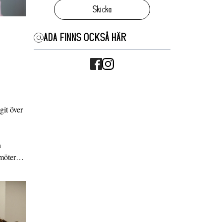
Skicka
ADA FINNS OCKSÅ HÄR
it över
n
g möter…