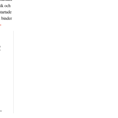
sik och
tartade
s binder
>