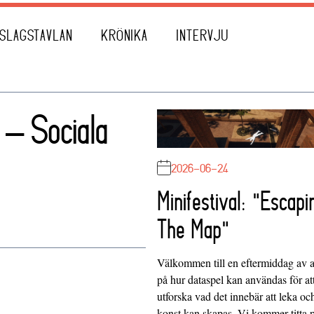
SLAGSTAVLAN
KRÖNIKA
INTERVJU
 – Sociala
2026-06-24
Minifestival: "Escapi
The Map"
Välkommen till en eftermiddag av at
på hur dataspel kan användas för at
utforska vad det innebär att leka oc
konst kan skapas. Vi kommer titta 