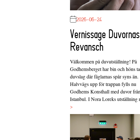
2026-06-24
Vernissage Duvornas
Revansch
Välkommen på duvutställning! På
Godhemsberget har bin och höns tag
duvslag där fåglarnas spår syns än.
Halvvägs upp för trappan fylls nu
Godhems Konsthall med duvor frå
Istanbul. I Nora Loreks utställnin
>