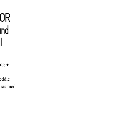
FOR
and
l
log +
"
eddie
iras med