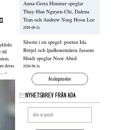
Anna-Greta Himmer speglar
Thuy-Han Nguyen-Chi, Dalena
a
Tran och Andrew Yong Hoon Lee
2026-06-24
Såsom i en spegel: poeten Ida
ykliskt.
Börjel och ljudkonstnären Jassem
 till
Hindi speglar Noor Abed
ystem.
 om deras
2026-06-24
va…
>
Anslagstavlan
NYHETSBREV FRÅN ADA