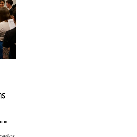
ns
duon
 musiker