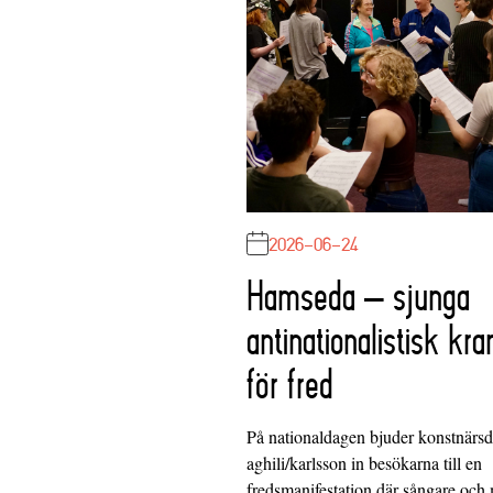
2026-06-24
Hamseda – sjunga
antinationalistisk kra
för fred
På nationaldagen bjuder konstnärs
aghili/karlsson in besökarna till en
fredsmanifestation där sångare och