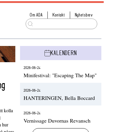
Om ADA
Kontakt
Nyhetsbrev
KALENDERN
2026-06-24
Minifestival: "Escaping The Map"
ng
2026-06-24
HANTERINGEN, Bella Boccard
t kolla
2026-06-24
t
Vernissage Duvornas Revansch
h hur
på några