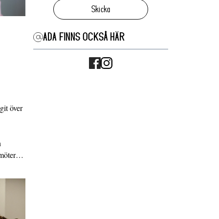
Skicka
ADA FINNS OCKSÅ HÄR
it över
n
g möter…