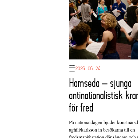
2026-06-24
Hamseda – sjunga
antinationalistisk kra
för fred
På nationaldagen bjuder konstnärs
aghili/karlsson in besökarna till en
fredsmanifestation där sångare och