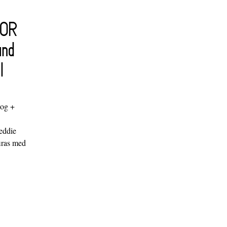
FOR
and
l
log +
"
eddie
iras med