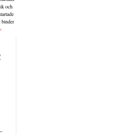
sik och
tartade
s binder
>