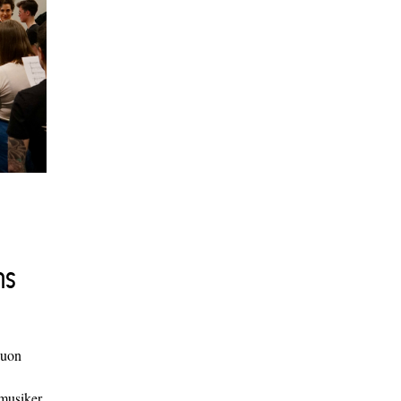
ns
duon
 musiker