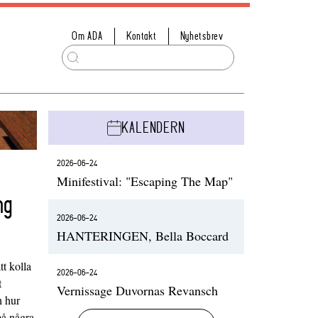
Om ADA
Kontakt
Nyhetsbrev
KALENDERN
2026-06-24
Minifestival: "Escaping The Map"
ng
2026-06-24
HANTERINGEN, Bella Boccard
t kolla
2026-06-24
t
Vernissage Duvornas Revansch
h hur
på några