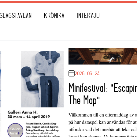
SLAGSTAVLAN
KRÖNIKA
INTERVJU
2026-06-24
Minifestival: "Escapi
The Map"
Välkommen till en eftermiddag av at
på hur dataspel kan användas för at
utforska vad det innebär att leka oc
konst kan skapas. Vi kommer titta 