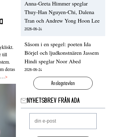
Anna-Greta Himmer speglar
Thuy-Han Nguyen-Chi, Dalena
a
Tran och Andrew Yong Hoon Lee
2026-06-24
Såsom i en spegel: poeten Ida
ykliskt.
Börjel och ljudkonstnären Jassem
 till
Hindi speglar Noor Abed
ystem.
 om deras
2026-06-24
va…
>
Anslagstavlan
NYHETSBREV FRÅN ADA