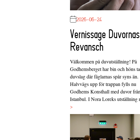
2026-06-24
Vernissage Duvornas
Revansch
Välkommen på duvutställning! På
Godhemsberget har bin och höns tag
duvslag där fåglarnas spår syns än.
Halvvägs upp för trappan fylls nu
Godhems Konsthall med duvor frå
Istanbul. I Nora Loreks utställnin
>