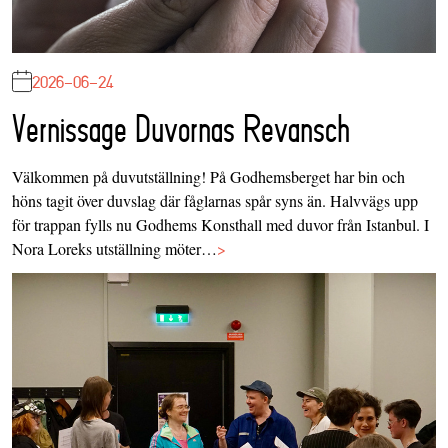
2026-06-24
Vernissage Duvornas Revansch
Välkommen på duvutställning! På Godhemsberget har bin och
höns tagit över duvslag där fåglarnas spår syns än. Halvvägs upp
för trappan fylls nu Godhems Konsthall med duvor från Istanbul. I
Nora Loreks utställning möter…
>