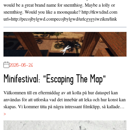
would be a great brand name for snemthiog. Maybe a lolly or
snemthiog. Would you like a moonquake? http://tkwxdnd.com
url=http://pecojbylgwd.compecojbylgwd/urlcgygyiwzikm/link
2026-06-24
Minifestival: "Escaping The Map"
Välkommen till en eftermiddag av att kolla på hur dataspel kan
användas för att utforska vad det innebär att leka och hur konst kan
skapas. Vi kommer titta på några intressant filmklipp, så kallade…
>