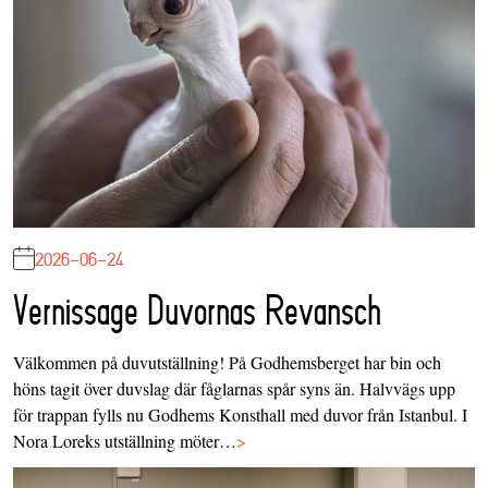
2026-06-24
Vernissage Duvornas Revansch
Välkommen på duvutställning! På Godhemsberget har bin och
höns tagit över duvslag där fåglarnas spår syns än. Halvvägs upp
för trappan fylls nu Godhems Konsthall med duvor från Istanbul. I
Nora Loreks utställning möter…
>