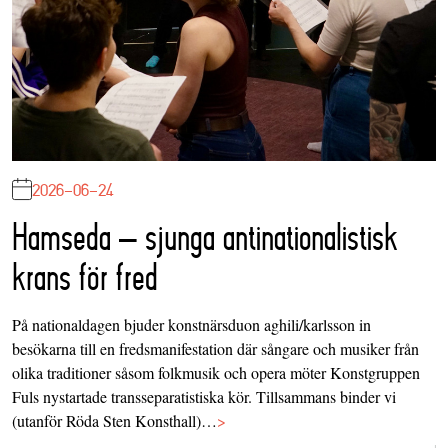
2026-06-24
Hamseda – sjunga antinationalistisk
krans för fred
På nationaldagen bjuder konstnärsduon aghili/karlsson in
besökarna till en fredsmanifestation där sångare och musiker från
olika traditioner såsom folkmusik och opera möter Konstgruppen
Fuls nystartade transseparatistiska kör. Tillsammans binder vi
(utanför Röda Sten Konsthall)…
>