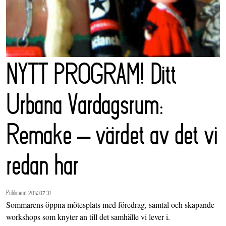
NYTT PROGRAM! Ditt
Urbana Vardagsrum:
Remake – värdet av det vi
redan har
Publicerat 2014.07.31
Sommarens öppna mötesplats med föredrag, samtal och skapande
workshops som knyter an till det samhälle vi lever i.