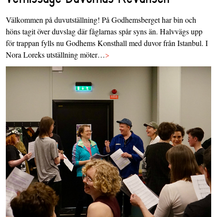
Välkommen på duvutställning! På Godhemsberget har bin och
höns tagit över duvslag där fåglarnas spår syns än. Halvvägs upp
för trappan fylls nu Godhems Konsthall med duvor från Istanbul. I
Nora Loreks utställning möter…
>