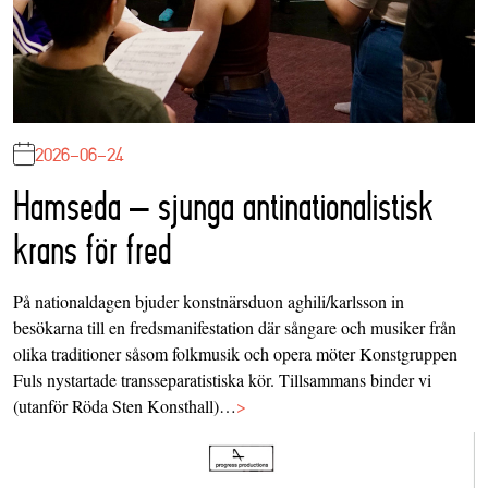
2026-06-24
Hamseda – sjunga antinationalistisk
krans för fred
På nationaldagen bjuder konstnärsduon aghili/karlsson in
besökarna till en fredsmanifestation där sångare och musiker från
olika traditioner såsom folkmusik och opera möter Konstgruppen
Fuls nystartade transseparatistiska kör. Tillsammans binder vi
(utanför Röda Sten Konsthall)…
>