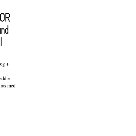
FOR
and
l
log +
"
eddie
iras med