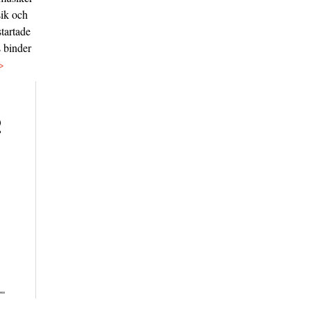
sik och
tartade
s binder
>