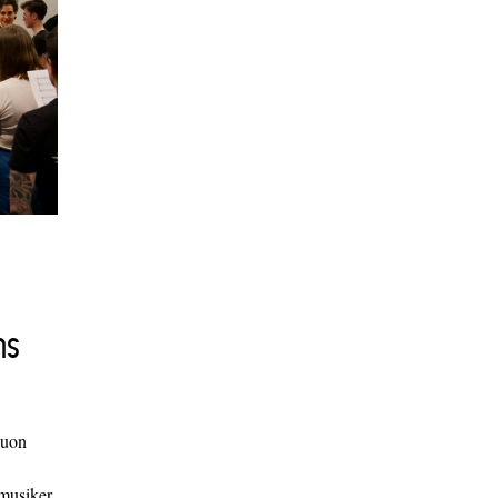
ns
duon
 musiker