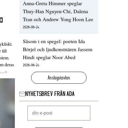
Anna-Greta Himmer speglar
Thuy-Han Nguyen-Chi, Dalena
a
Tran och Andrew Yong Hoon Lee
2026-06-24
Såsom i en spegel: poeten Ida
ykliskt.
Börjel och ljudkonstnären Jassem
 till
Hindi speglar Noor Abed
ystem.
 om deras
2026-06-24
va…
>
Anslagstavlan
NYHETSBREV FRÅN ADA