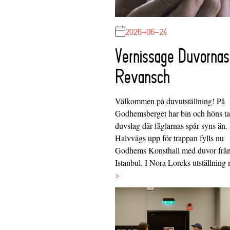
2026-06-24
Vernissage Duvornas
Revansch
Välkommen på duvutställning! På
Godhemsberget har bin och höns tag
duvslag där fåglarnas spår syns än.
Halvvägs upp för trappan fylls nu
Godhems Konsthall med duvor frå
Istanbul. I Nora Loreks utställnin
>