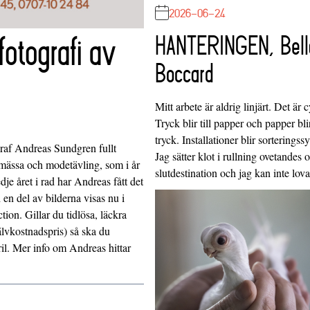
2026-06-24
tografi av
HANTERINGEN, Bell
Boccard
Mitt arbete är aldrig linjärt. Det är c
Tryck blir till papper och papper blir
tryck. Installationer blir sorteringss
raf Andreas Sundgren fullt
Jag sätter klot i rullning ovetandes
emässa och modetävling, som i år
slutdestination och jag kan inte lo
je året i rad har Andreas fått det
 en del av bilderna visas nu i
ion. Gillar du tidlösa, läckra
jälvkostnadspris) så ska du
april. Mer info om Andreas hittar