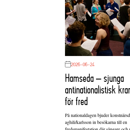
2026-06-24
Hamseda – sjunga
antinationalistisk kra
för fred
På nationaldagen bjuder konstnärs
aghili/karlsson in besökarna till en
fredsmanifestation där sångare och