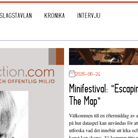
SLAGSTAVLAN
KRÖNIKA
INTERVJU
2026-06-24
Minifestival: "Escapi
The Map"
Välkommen till en eftermiddag av at
på hur dataspel kan användas för at
utforska vad det innebär att leka oc
konst kan skapas. Vi kommer titta 