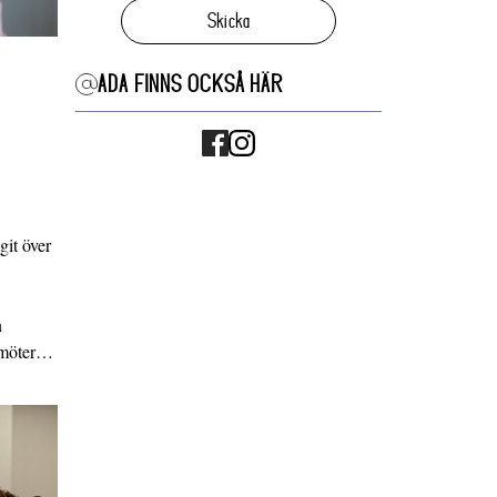
Skicka
ADA FINNS OCKSÅ HÄR
it över
n
g möter…