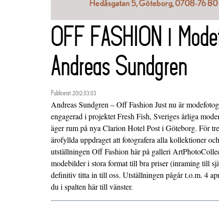
OFF FASHION | Modefo
Andreas Sundgren
Publicerat 2012.03.03
Andreas Sundgren – Off Fashion Just nu är modefotog
engagerad i projektet Fresh Fish, Sveriges årliga mod
äger rum på nya Clarion Hotel Post i Göteborg. För tred
ärofyllda uppdraget att fotografera alla kollektioner och
utställningen Off Fashion här på galleri ArtPhotoCollect
modebilder i stora format till bra priser (inraming till s
definitiv titta in till oss. Utställningen pågår t.o.m. 4 
du i spalten här till vänster.