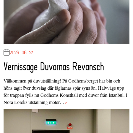
2026-06-24
Vernissage Duvornas Revansch
Välkommen på duvutställning! På Godhemsberget har bin och
höns tagit över duvslag där fåglarnas spår syns än. Halvvägs upp
för trappan fylls nu Godhems Konsthall med duvor från Istanbul. I
Nora Loreks utställning möter…
>